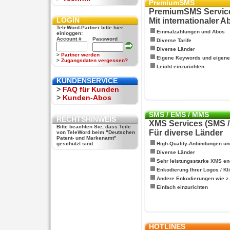
PremiumSMS
PremiumSMS Servic
LOGIN
Mit internationaler 
TeleWord-Partner bitte hier
Einmalzahlungen und Abos
einloggen:
Account #
Password
Diverse Tarife
Diverse Länder
>
Partner werden
Eigene Keywords und eigen
>
Zugangsdaten vergessen?
Leicht einzurichten
KUNDENSERVICE
>
FAQ für Kunden
>
Kunden-Abos
SMS / EMS / MMS
RECHTSHINWEIS
XMS Services (SMS 
Bitte beachten Sie, dass Teile
Für diverse Länder
von TeleWord beim "Deutschen
Patent- und Markenamt"
geschützt sind.
High-Quality-Anbindungen un
Diverse Länder
Sehr leistungsstarke XMS en
Enkodierung Ihrer Logos / Kl
Andere Enkodierungen wie z.B
Einfach einzurichten
HOTLINES