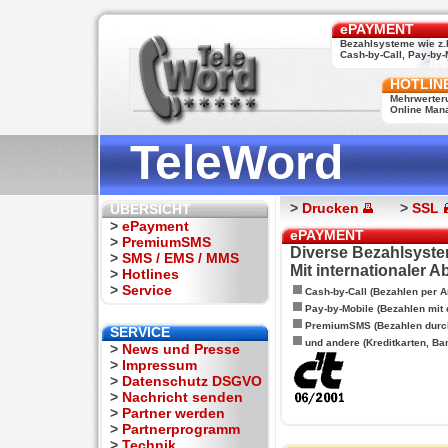
ePAYMENT
Bezahlsysteme wie z.
Cash-by-Call, Pay-by-M
HOTLIN
Mehrwerter
Online Man
TeleWord
>
Drucken
>
SSL
ÜBERSICHT
>
ePayment
ePAYMENT
>
PremiumSMS
Diverse Bezahlsyste
>
SMS / EMS / MMS
Mit internationaler 
>
Hotlines
>
Service
Cash-by-Call (Bezahlen per A
Pay-by-Mobile (Bezahlen mit
PremiumSMS (Bezahlen durc
SERVICE
und andere (Kreditkarten, Ba
>
News und Presse
>
Impressum
>
Datenschutz DSGVO
>
Nachricht senden
>
Partner werden
>
Partnerprogramm
>
Technik