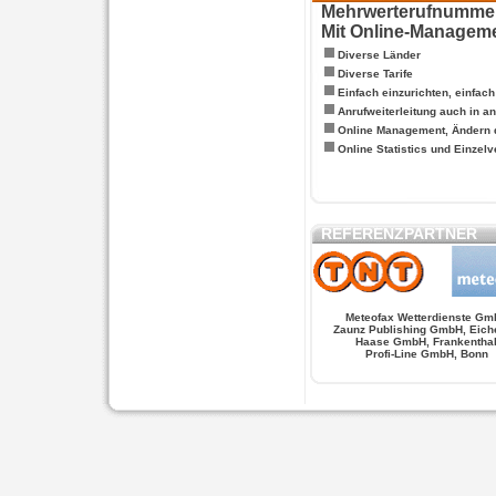
Mehrwerterufnummern
Mit Online-Managem
Diverse Länder
Diverse Tarife
Einfach einzurichten, einfac
Anrufweiterleitung auch in a
Online Management, Ändern 
Online Statistics und Einze
REFERENZPARTNER
Meteofax Wetterdienste Gm
Zaunz Publishing GmbH, Eich
Haase GmbH, Frankentha
Profi-Line GmbH, Bonn
WERSCHE
SALSA FIGUREN
MONSTER LO