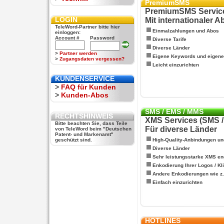
PremiumSMS
PremiumSMS Servic
LOGIN
Mit internationaler 
TeleWord-Partner bitte hier
Einmalzahlungen und Abos
einloggen:
Account #
Password
Diverse Tarife
Diverse Länder
>
Partner werden
Eigene Keywords und eigen
>
Zugangsdaten vergessen?
Leicht einzurichten
KUNDENSERVICE
>
FAQ für Kunden
>
Kunden-Abos
SMS / EMS / MMS
RECHTSHINWEIS
XMS Services (SMS 
Bitte beachten Sie, dass Teile
Für diverse Länder
von TeleWord beim "Deutschen
Patent- und Markenamt"
geschützt sind.
High-Quality-Anbindungen un
Diverse Länder
Sehr leistungsstarke XMS en
Enkodierung Ihrer Logos / Kl
Andere Enkodierungen wie z.B
Einfach einzurichten
HOTLINES