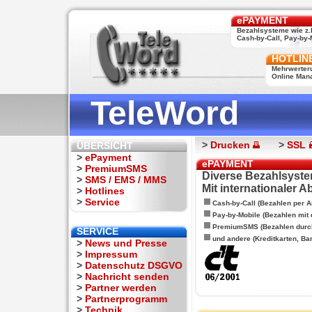
ePAYMENT
Bezahlsysteme wie z.
Cash-by-Call, Pay-by-M
HOTLIN
Mehrwerter
Online Man
TeleWord
>
Drucken
>
SSL
ÜBERSICHT
>
ePayment
ePAYMENT
>
PremiumSMS
Diverse Bezahlsyste
>
SMS / EMS / MMS
Mit internationaler 
>
Hotlines
>
Service
Cash-by-Call (Bezahlen per A
Pay-by-Mobile (Bezahlen mit
PremiumSMS (Bezahlen durc
SERVICE
und andere (Kreditkarten, Ba
>
News und Presse
>
Impressum
>
Datenschutz DSGVO
>
Nachricht senden
>
Partner werden
>
Partnerprogramm
>
Technik