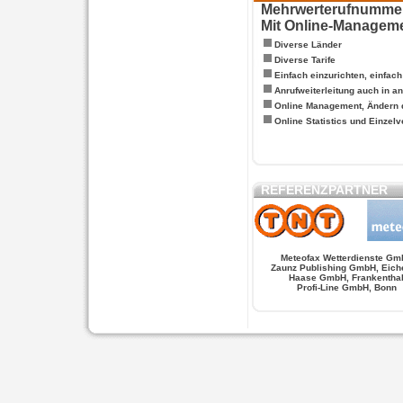
Mehrwerterufnummern
Mit Online-Managem
Diverse Länder
Diverse Tarife
Einfach einzurichten, einfac
Anrufweiterleitung auch in a
Online Management, Ändern 
Online Statistics und Einze
REFERENZPARTNER
Meteofax Wetterdienste Gm
Zaunz Publishing GmbH, Eich
Haase GmbH, Frankentha
Profi-Line GmbH, Bonn
WERSCHE
SALSA FIGUREN
MONSTER LO