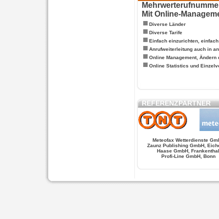
Mehrwerterufnummern
Mit Online-Managem
Diverse Länder
Diverse Tarife
Einfach einzurichten, einfac
Anrufweiterleitung auch in a
Online Management, Ändern 
Online Statistics und Einze
REFERENZPARTNER
Meteofax Wetterdienste Gm
Zaunz Publishing GmbH, Eich
Haase GmbH, Frankentha
Profi-Line GmbH, Bonn
WERSCHE
SALSA FIGUREN
MONSTER LO