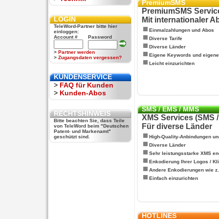
PremiumSMS
PremiumSMS Servic
LOGIN
Mit internationaler 
TeleWord-Partner bitte hier
Einmalzahlungen und Abos
einloggen:
Account #
Password
Diverse Tarife
Diverse Länder
>
Partner werden
Eigene Keywords und eigen
>
Zugangsdaten vergessen?
Leicht einzurichten
KUNDENSERVICE
>
FAQ für Kunden
>
Kunden-Abos
SMS / EMS / MMS
RECHTSHINWEIS
XMS Services (SMS 
Bitte beachten Sie, dass Teile
Für diverse Länder
von TeleWord beim "Deutschen
Patent- und Markenamt"
geschützt sind.
High-Quality-Anbindungen un
Diverse Länder
Sehr leistungsstarke XMS en
Enkodierung Ihrer Logos / Kl
Andere Enkodierungen wie z.B
Einfach einzurichten
HOTLINES