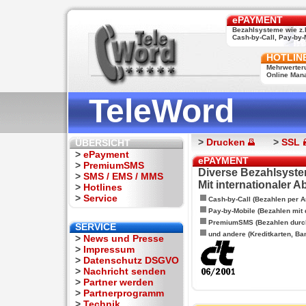
ePAYMENT
Bezahlsysteme wie z.
Cash-by-Call, Pay-by-M
HOTLIN
Mehrwerter
Online Man
TeleWord
>
Drucken
>
SSL
ÜBERSICHT
>
ePayment
ePAYMENT
>
PremiumSMS
Diverse Bezahlsyste
>
SMS / EMS / MMS
Mit internationaler 
>
Hotlines
>
Service
Cash-by-Call (Bezahlen per A
Pay-by-Mobile (Bezahlen mit
PremiumSMS (Bezahlen durc
SERVICE
und andere (Kreditkarten, Ba
>
News und Presse
>
Impressum
>
Datenschutz DSGVO
>
Nachricht senden
>
Partner werden
>
Partnerprogramm
>
Technik