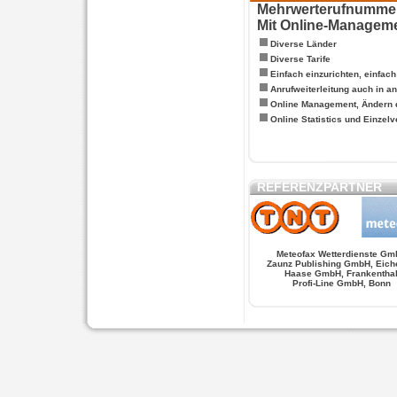
Mehrwerterufnummern
Mit Online-Managem
Diverse Länder
Diverse Tarife
Einfach einzurichten, einfac
Anrufweiterleitung auch in a
Online Management, Ändern 
Online Statistics und Einze
REFERENZPARTNER
Meteofax Wetterdienste Gm
Zaunz Publishing GmbH, Eich
Haase GmbH, Frankentha
Profi-Line GmbH, Bonn
WERSCHE
SALSA FIGUREN
MONSTER LO