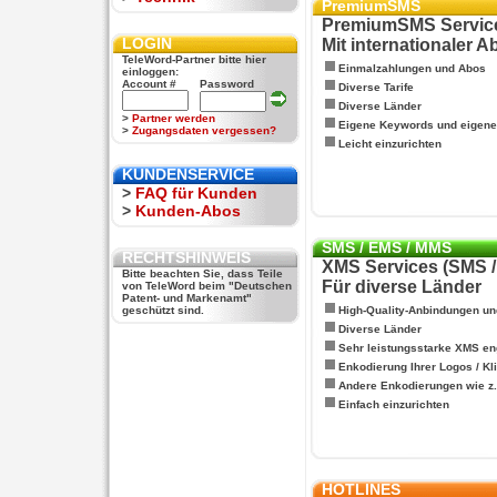
PremiumSMS
PremiumSMS Servic
LOGIN
Mit internationaler 
TeleWord-Partner bitte hier
Einmalzahlungen und Abos
einloggen:
Account #
Password
Diverse Tarife
Diverse Länder
>
Partner werden
Eigene Keywords und eigen
>
Zugangsdaten vergessen?
Leicht einzurichten
KUNDENSERVICE
>
FAQ für Kunden
>
Kunden-Abos
SMS / EMS / MMS
RECHTSHINWEIS
XMS Services (SMS 
Bitte beachten Sie, dass Teile
Für diverse Länder
von TeleWord beim "Deutschen
Patent- und Markenamt"
geschützt sind.
High-Quality-Anbindungen un
Diverse Länder
Sehr leistungsstarke XMS en
Enkodierung Ihrer Logos / Kl
Andere Enkodierungen wie z.B
Einfach einzurichten
HOTLINES