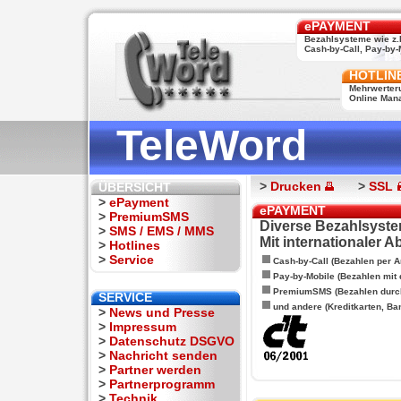
ePAYMENT
Bezahlsysteme wie z.
Cash-by-Call, Pay-by-M
HOTLIN
Mehrwerter
Online Man
TeleWord
>
Drucken
>
SSL
ÜBERSICHT
>
ePayment
ePAYMENT
>
PremiumSMS
Diverse Bezahlsyste
>
SMS / EMS / MMS
Mit internationaler 
>
Hotlines
>
Service
Cash-by-Call (Bezahlen per A
Pay-by-Mobile (Bezahlen mit
PremiumSMS (Bezahlen durc
SERVICE
und andere (Kreditkarten, Ba
>
News und Presse
>
Impressum
>
Datenschutz DSGVO
>
Nachricht senden
>
Partner werden
>
Partnerprogramm
>
Technik