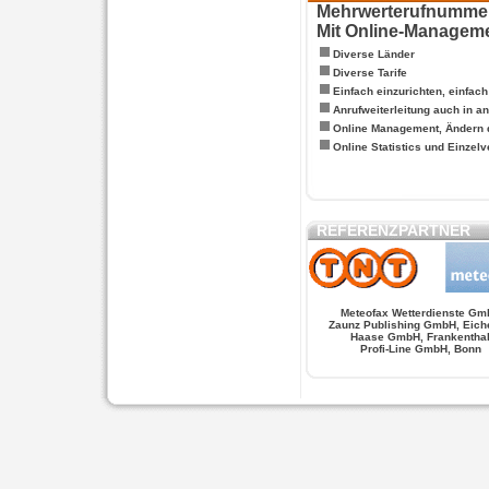
Mehrwerterufnummern
Mit Online-Managem
Diverse Länder
Diverse Tarife
Einfach einzurichten, einfac
Anrufweiterleitung auch in a
Online Management, Ändern 
Online Statistics und Einze
REFERENZPARTNER
Meteofax Wetterdienste Gm
Zaunz Publishing GmbH, Eich
Haase GmbH, Frankentha
Profi-Line GmbH, Bonn
WERSCHE
SALSA FIGUREN
MONSTER LO