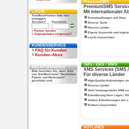
PremiumSMS
PremiumSMS Servic
LOGIN
Mit internationaler 
TeleWord-Partner bitte hier
Einmalzahlungen und Abos
einloggen:
Account #
Password
Diverse Tarife
Diverse Länder
>
Partner werden
Eigene Keywords und eigen
>
Zugangsdaten vergessen?
Leicht einzurichten
KUNDENSERVICE
>
FAQ für Kunden
>
Kunden-Abos
SMS / EMS / MMS
RECHTSHINWEIS
XMS Services (SMS 
Bitte beachten Sie, dass Teile
Für diverse Länder
von TeleWord beim "Deutschen
Patent- und Markenamt"
geschützt sind.
High-Quality-Anbindungen un
Diverse Länder
Sehr leistungsstarke XMS en
Enkodierung Ihrer Logos / Kl
Andere Enkodierungen wie z.B
Einfach einzurichten
HOTLINES