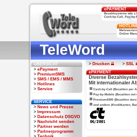
ePAYMENT
Bezahlsysteme wie z.
Cash-by-Call, Pay-by-M
HOTLIN
Mehrwerter
Online Man
TeleWord
>
Drucken
>
SSL
ÜBERSICHT
>
ePayment
ePAYMENT
>
PremiumSMS
Diverse Bezahlsyste
>
SMS / EMS / MMS
Mit internationaler 
>
Hotlines
>
Service
Cash-by-Call (Bezahlen per A
Pay-by-Mobile (Bezahlen mit
PremiumSMS (Bezahlen durc
SERVICE
und andere (Kreditkarten, Ba
>
News und Presse
>
Impressum
>
Datenschutz DSGVO
>
Nachricht senden
>
Partner werden
>
Partnerprogramm
>
Technik