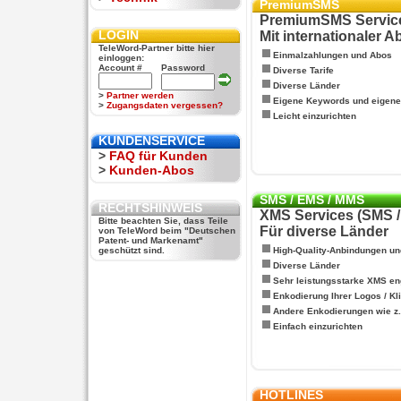
PremiumSMS
PremiumSMS Servic
LOGIN
Mit internationaler 
TeleWord-Partner bitte hier
Einmalzahlungen und Abos
einloggen:
Account #
Password
Diverse Tarife
Diverse Länder
>
Partner werden
Eigene Keywords und eigen
>
Zugangsdaten vergessen?
Leicht einzurichten
KUNDENSERVICE
>
FAQ für Kunden
>
Kunden-Abos
SMS / EMS / MMS
RECHTSHINWEIS
XMS Services (SMS 
Bitte beachten Sie, dass Teile
Für diverse Länder
von TeleWord beim "Deutschen
Patent- und Markenamt"
geschützt sind.
High-Quality-Anbindungen un
Diverse Länder
Sehr leistungsstarke XMS en
Enkodierung Ihrer Logos / Kl
Andere Enkodierungen wie z.B
Einfach einzurichten
HOTLINES