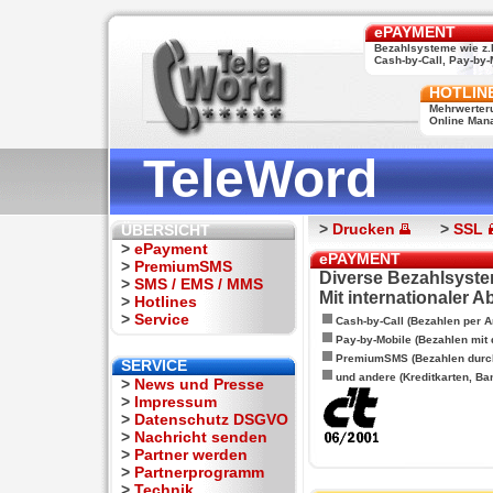
ePAYMENT
Bezahlsysteme wie z.
Cash-by-Call, Pay-by-M
HOTLIN
Mehrwerter
Online Man
TeleWord
>
Drucken
>
SSL
ÜBERSICHT
>
ePayment
ePAYMENT
>
PremiumSMS
Diverse Bezahlsyste
>
SMS / EMS / MMS
Mit internationaler 
>
Hotlines
>
Service
Cash-by-Call (Bezahlen per A
Pay-by-Mobile (Bezahlen mit
PremiumSMS (Bezahlen durc
SERVICE
und andere (Kreditkarten, Ba
>
News und Presse
>
Impressum
>
Datenschutz DSGVO
>
Nachricht senden
>
Partner werden
>
Partnerprogramm
>
Technik