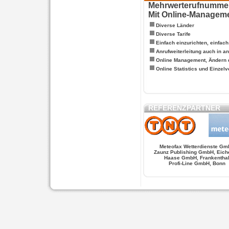
Mehrwerterufnummern
Mit Online-Managem
Diverse Länder
Diverse Tarife
Einfach einzurichten, einfac
Anrufweiterleitung auch in a
Online Management, Ändern 
Online Statistics und Einze
REFERENZPARTNER
Meteofax Wetterdienste Gm
Zaunz Publishing GmbH, Eich
Haase GmbH, Frankentha
Profi-Line GmbH, Bonn
WERSCHE
SALSA FIGUREN
MONSTER LO