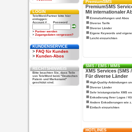
PremiumSMS
PremiumSMS Servic
LOGIN
Mit internationaler 
TeleWord-Partner bitte hier
Einmalzahlungen und Abos
einloggen:
Account #
Password
Diverse Tarife
Diverse Länder
>
Partner werden
Eigene Keywords und eigen
>
Zugangsdaten vergessen?
Leicht einzurichten
KUNDENSERVICE
>
FAQ für Kunden
>
Kunden-Abos
SMS / EMS / MMS
RECHTSHINWEIS
XMS Services (SMS 
Bitte beachten Sie, dass Teile
Für diverse Länder
von TeleWord beim "Deutschen
Patent- und Markenamt"
geschützt sind.
High-Quality-Anbindungen un
Diverse Länder
Sehr leistungsstarke XMS en
Enkodierung Ihrer Logos / Kl
Andere Enkodierungen wie z.B
Einfach einzurichten
HOTLINES