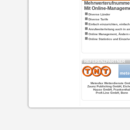
Mehrwerterufnummern
Mit Online-Managem
Diverse Länder
Diverse Tarife
Einfach einzurichten, einfac
Anrufweiterleitung auch in a
Online Management, Ändern 
Online Statistics und Einze
REFERENZPARTNER
Meteofax Wetterdienste Gm
Zaunz Publishing GmbH, Eich
Haase GmbH, Frankentha
Profi-Line GmbH, Bonn
WERSCHE
SALSA FIGUREN
MONSTER LO