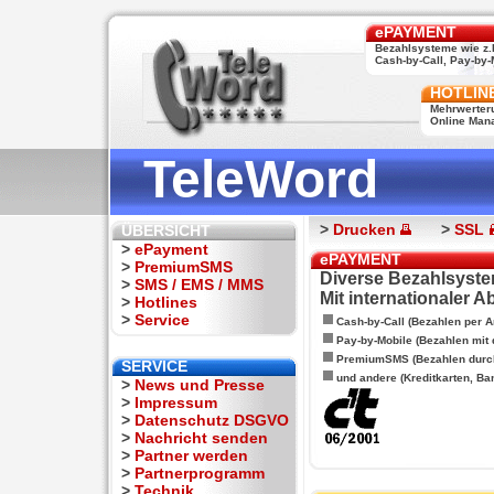
ePAYMENT
Bezahlsysteme wie z.
Cash-by-Call, Pay-by-M
HOTLIN
Mehrwerter
Online Man
TeleWord
>
Drucken
>
SSL
ÜBERSICHT
>
ePayment
ePAYMENT
>
PremiumSMS
Diverse Bezahlsyste
>
SMS / EMS / MMS
Mit internationaler 
>
Hotlines
>
Service
Cash-by-Call (Bezahlen per A
Pay-by-Mobile (Bezahlen mit
PremiumSMS (Bezahlen durc
SERVICE
und andere (Kreditkarten, Ba
>
News und Presse
>
Impressum
>
Datenschutz DSGVO
>
Nachricht senden
>
Partner werden
>
Partnerprogramm
>
Technik