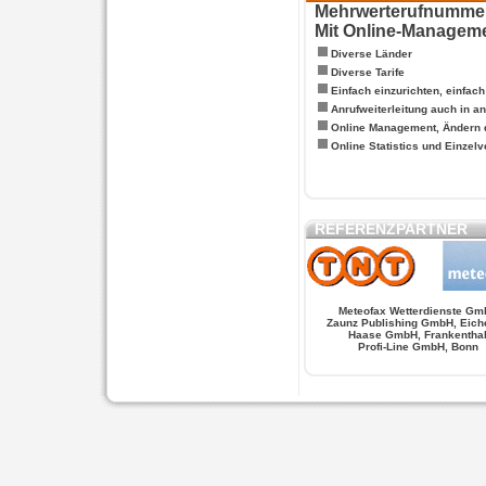
Mehrwerterufnummern
Mit Online-Managem
Diverse Länder
Diverse Tarife
Einfach einzurichten, einfac
Anrufweiterleitung auch in a
Online Management, Ändern 
Online Statistics und Einze
REFERENZPARTNER
Meteofax Wetterdienste Gm
Zaunz Publishing GmbH, Eich
Haase GmbH, Frankentha
Profi-Line GmbH, Bonn
WERSCHE
SALSA FIGUREN
MONSTER LO