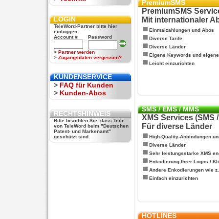
PremiumSMS
PremiumSMS Servic
LOGIN
Mit internationaler 
TeleWord-Partner bitte hier
Einmalzahlungen und Abos
einloggen:
Account #
Password
Diverse Tarife
Diverse Länder
>
Partner werden
Eigene Keywords und eigen
>
Zugangsdaten vergessen?
Leicht einzurichten
KUNDENSERVICE
>
FAQ für Kunden
>
Kunden-Abos
SMS / EMS / MMS
RECHTSHINWEIS
XMS Services (SMS 
Bitte beachten Sie, dass Teile
Für diverse Länder
von TeleWord beim "Deutschen
Patent- und Markenamt"
geschützt sind.
High-Quality-Anbindungen un
Diverse Länder
Sehr leistungsstarke XMS en
Enkodierung Ihrer Logos / Kl
Andere Enkodierungen wie z.B
Einfach einzurichten
HOTLINES