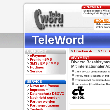
ePAYMENT
Bezahlsysteme wie z.
Cash-by-Call, Pay-by-M
HOTLIN
Mehrwerter
Online Man
TeleWord
>
Drucken
>
SSL
ÜBERSICHT
>
ePayment
ePAYMENT
>
PremiumSMS
Diverse Bezahlsyste
>
SMS / EMS / MMS
Mit internationaler 
>
Hotlines
>
Service
Cash-by-Call (Bezahlen per A
Pay-by-Mobile (Bezahlen mit
PremiumSMS (Bezahlen durc
SERVICE
und andere (Kreditkarten, Ba
>
News und Presse
>
Impressum
>
Datenschutz DSGVO
>
Nachricht senden
>
Partner werden
>
Partnerprogramm
>
Technik