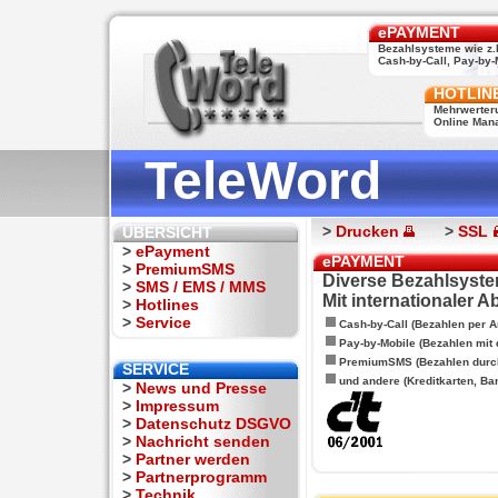
ePAYMENT
Bezahlsysteme wie z.
Cash-by-Call, Pay-by-M
HOTLIN
Mehrwerter
Online Man
TeleWord
>
Drucken
>
SSL
ÜBERSICHT
>
ePayment
ePAYMENT
>
PremiumSMS
Diverse Bezahlsyste
>
SMS / EMS / MMS
Mit internationaler 
>
Hotlines
>
Service
Cash-by-Call (Bezahlen per A
Pay-by-Mobile (Bezahlen mit
PremiumSMS (Bezahlen durc
SERVICE
und andere (Kreditkarten, Ba
>
News und Presse
>
Impressum
>
Datenschutz DSGVO
>
Nachricht senden
>
Partner werden
>
Partnerprogramm
>
Technik