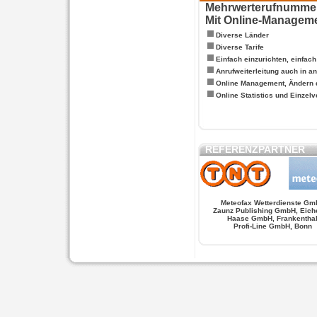
Mehrwerterufnummern
Mit Online-Managem
Diverse Länder
Diverse Tarife
Einfach einzurichten, einfac
Anrufweiterleitung auch in a
Online Management, Ändern 
Online Statistics und Einze
REFERENZPARTNER
Meteofax Wetterdienste Gm
Zaunz Publishing GmbH, Eich
Haase GmbH, Frankentha
Profi-Line GmbH, Bonn
WERSCHE
SALSA FIGUREN
MONSTER LO