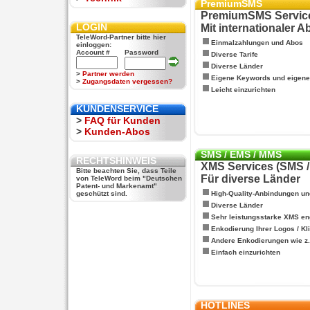
PremiumSMS
PremiumSMS Servic
LOGIN
Mit internationaler 
TeleWord-Partner bitte hier
Einmalzahlungen und Abos
einloggen:
Account #
Password
Diverse Tarife
Diverse Länder
>
Partner werden
Eigene Keywords und eigen
>
Zugangsdaten vergessen?
Leicht einzurichten
KUNDENSERVICE
>
FAQ für Kunden
>
Kunden-Abos
SMS / EMS / MMS
RECHTSHINWEIS
XMS Services (SMS 
Bitte beachten Sie, dass Teile
Für diverse Länder
von TeleWord beim "Deutschen
Patent- und Markenamt"
geschützt sind.
High-Quality-Anbindungen un
Diverse Länder
Sehr leistungsstarke XMS en
Enkodierung Ihrer Logos / Kl
Andere Enkodierungen wie z.B
Einfach einzurichten
HOTLINES