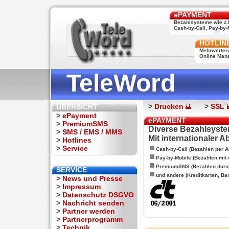
ePAYMENT
Bezahlsysteme wie z.
Cash-by-Call, Pay-by-M
HOTLIN
Mehrwerter
Online Man
TeleWord
>
Drucken
>
SSL
ÜBERSICHT
>
ePayment
ePAYMENT
>
PremiumSMS
Diverse Bezahlsyste
>
SMS / EMS / MMS
Mit internationaler 
>
Hotlines
>
Service
Cash-by-Call (Bezahlen per A
Pay-by-Mobile (Bezahlen mit
PremiumSMS (Bezahlen durc
SERVICE
und andere (Kreditkarten, Ba
>
News und Presse
>
Impressum
>
Datenschutz DSGVO
>
Nachricht senden
>
Partner werden
>
Partnerprogramm
>
Technik