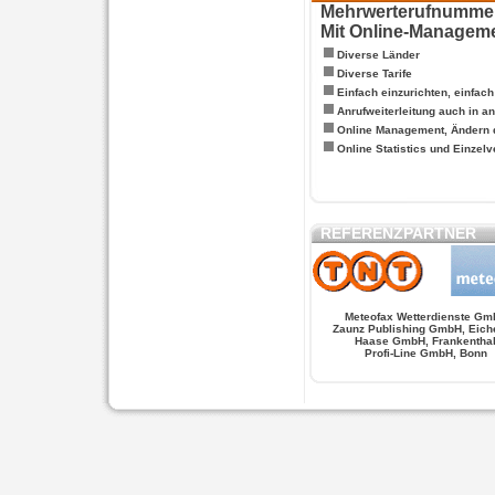
Mehrwerterufnummern
Mit Online-Managem
Diverse Länder
Diverse Tarife
Einfach einzurichten, einfac
Anrufweiterleitung auch in a
Online Management, Ändern 
Online Statistics und Einze
REFERENZPARTNER
Meteofax Wetterdienste Gm
Zaunz Publishing GmbH, Eich
Haase GmbH, Frankentha
Profi-Line GmbH, Bonn
WERSCHE
SALSA FIGUREN
MONSTER LO