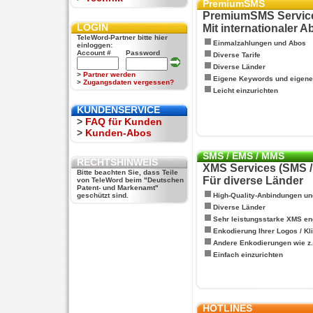
PremiumSMS
PremiumSMS Servic
LOGIN
Mit internationaler 
TeleWord-Partner bitte hier
Einmalzahlungen und Abos
einloggen:
Account #
Password
Diverse Tarife
Diverse Länder
>
Partner werden
Eigene Keywords und eigen
>
Zugangsdaten vergessen?
Leicht einzurichten
KUNDENSERVICE
>
FAQ für Kunden
>
Kunden-Abos
SMS / EMS / MMS
RECHTSHINWEIS
XMS Services (SMS 
Bitte beachten Sie, dass Teile
Für diverse Länder
von TeleWord beim "Deutschen
Patent- und Markenamt"
geschützt sind.
High-Quality-Anbindungen un
Diverse Länder
Sehr leistungsstarke XMS en
Enkodierung Ihrer Logos / Kl
Andere Enkodierungen wie z.B
Einfach einzurichten
HOTLINES