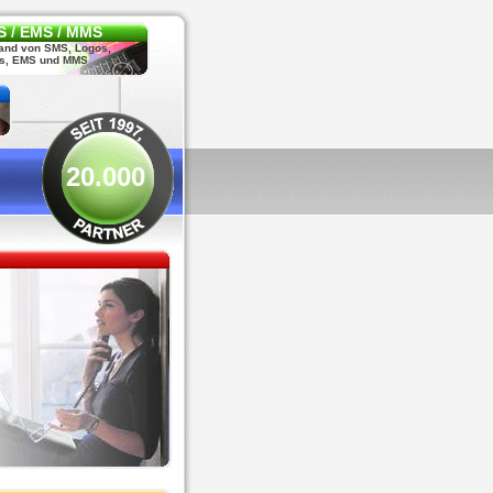
 / EMS / MMS
and von SMS, Logos,
s, EMS und MMS
20.000