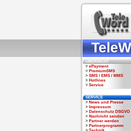
TeleW
ÜBERSICHT
>
ePayment
>
PremiumSMS
>
SMS / EMS / MMS
>
Hotlines
>
Service
SERVICE
>
News und Presse
>
Impressum
>
Datenschutz DSGVO
>
Nachricht senden
>
Partner werden
>
Partnerprogramm
>
Technik