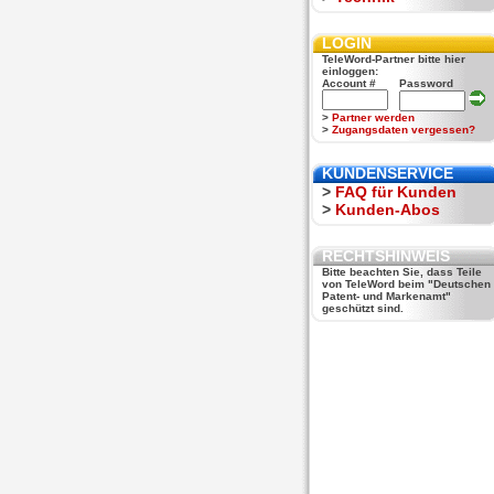
LOGIN
TeleWord-Partner bitte hier
einloggen:
Account #
Password
>
Partner werden
>
Zugangsdaten vergessen?
KUNDENSERVICE
>
FAQ für Kunden
>
Kunden-Abos
RECHTSHINWEIS
Bitte beachten Sie, dass Teile
von TeleWord beim "Deutschen
Patent- und Markenamt"
geschützt sind.