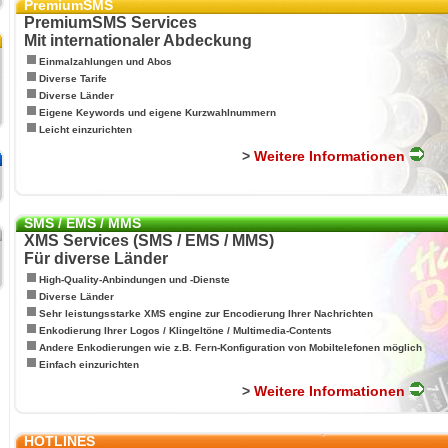
PremiumSMS
PremiumSMS Services
Mit internationaler Abdeckung
Einmalzahlungen und Abos
Diverse Tarife
Diverse Länder
Eigene Keywords und eigene Kurzwahlnummern
Leicht einzurichten
>
Weitere Informationen
SMS / EMS / MMS
XMS Services (SMS / EMS / MMS)
Für diverse Länder
High-Quality-Anbindungen und -Dienste
Diverse Länder
Sehr leistungsstarke XMS engine zur Encodierung Ihrer Nachrichten
Enkodierung Ihrer Logos / Klingeltöne / Multimedia-Contents
Andere Enkodierungen wie z.B. Fern-Konfiguration von Mobiltelefonen möglich
Einfach einzurichten
>
Weitere Informationen
HOTLINES