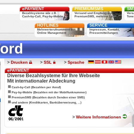
ePAYMENT
PREMIUMSMS
SMS
Bezahlsysteme wie z.B.
Versand und Empfang von
Vers
Cash-by-Call, Pay-by-Mobile, ...
PremiumSMS, mehrere Länder
Tone
HOTLINES
SERVICE
Mehrwerterufnummern mit
Impressum, Kontakt,
Online Management
Pressemitteilungen
ord
>
Drucken
>
SSL
>
Sprache
ePAYMENT
Diverse Bezahlsysteme für Ihre Webseite
Mit internationaler Abdeckung
Cash-by-Call (Bezahlen per Anruf)
Pay-by-Mobile (Bezahlen mit der Mobilfunknummer)
PremiumSMS (Bezahlen durch Senden einer SMS)
und andere (Kreditkarten, Banküberweisung, ...)
>
Weitere Informationen