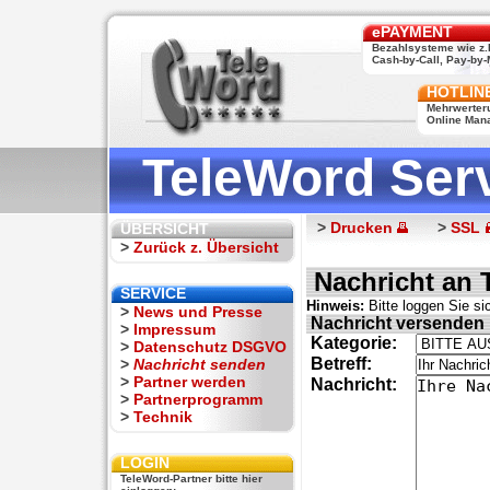
ePAYMENT
Bezahlsysteme wie z.
Cash-by-Call, Pay-by-M
HOTLIN
Mehrwerter
Online Man
TeleWord Ser
>
Drucken
>
SSL
ÜBERSICHT
>
Zurück z. Übersicht
Nachricht an 
SERVICE
Hinweis:
Bitte loggen Sie sic
>
News und Presse
Nachricht versenden
>
Impressum
Kategorie:
>
Datenschutz DSGVO
Betreff:
>
Nachricht senden
>
Partner werden
Nachricht:
>
Partnerprogramm
>
Technik
LOGIN
TeleWord-Partner bitte hier