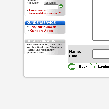
einloggen:
Account #
Password
>
Partner werden
>
Zugangsdaten vergessen?
KUNDENSERVICE
>
FAQ für Kunden
>
Kunden-Abos
RECHTSHINWEIS
Bitte beachten Sie, dass Teile
von TeleWord beim "Deutschen
Patent- und Markenamt"
Name:
geschützt sind.
Email: