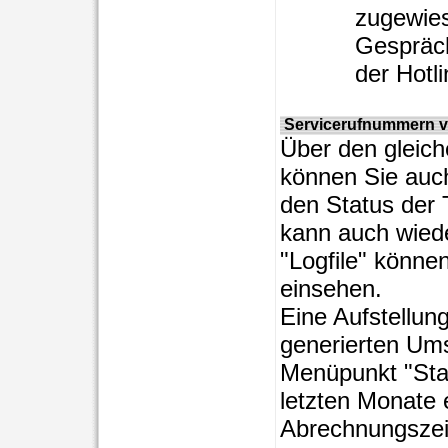
zugewie
Gespräch
der Hotl
Servicerufnummern v
Über den gleic
können Sie auc
den Status der
kann auch wied
"Logfile" könne
einsehen.
Eine Aufstellun
generierten Um
Menüpunkt "Stat
letzten Monate 
Abrechnungszei