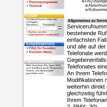
FAQ (häufige
>
Partnerprogramm
Abrechnu
>
Technik
Rufnummer
LOGIN
TeleWord-Partner bitte hier
Allgemeines zu Serv
einloggen:
Account #
Password
Servicerufnumme
bestehende Ruf
>
Partner werden
>
Zugangsdaten vergessen?
einfachsten Fal
KUNDENSERVICE
und alle auf d
>
FAQ für Kunden
>
Kunden-Abos
Telefonate werd
Gegebenenfalls 
RECHTSHINWEIS
Telefonates ein
Bitte beachten Sie, dass Teile
von TeleWord beim "Deutschen
Patent- und Markenamt"
An Ihrem Telefo
geschützt sind.
Modifikationen 
weiterhin direk
gleichzeitig fü
Ihrem Telefonan
2, PMX: 30).