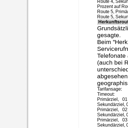
Route 4, Sekund
Prozent auf Rou
Route 5, Primärz
Herkunftsrou
Grundsätzli
gesagte.
Beim "Herku
Servicerufn
Telefonate
(auch bei 
unterschie
abgesehen 
geographis
Tarifansage:

Timeout:

Primärziel,   01
Sekundärziel, 0
Primärziel,   0
Sekundärziel, 
Primärziel,   0
Sekundärziel, 0