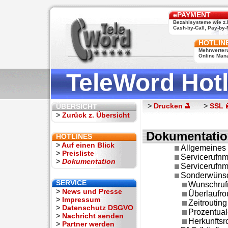
ePAYMENT
Bezahlsysteme wie z.
Cash-by-Call, Pay-by-M
HOTLIN
Mehrwerter
Online Man
TeleWord Hotl
>
Drucken
>
SSL
ÜBERSICHT
>
Zurück z. Übersicht
Dokumentation
HOTLINES
>
Auf einen Blick
Allgemeines
>
Preisliste
Servicerufnm
>
Dokumentation
Servicerufn
Sonderwüns
SERVICE
Wunschruf
>
News und Presse
Überlaufro
>
Impressum
Zeitrouting
>
Datenschutz DSGVO
Prozentual
>
Nachricht senden
Herkunftsr
>
Partner werden