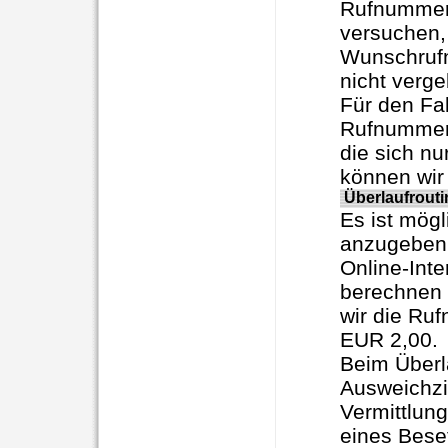
Rufnummern
versuchen,
Wunschrufn
nicht verge
Für den Fa
Rufnummern
die sich nu
können wir 
Überlaufrouti
Es ist mögl
anzugeben 
Online-Inte
berechnen 
wir die Ru
EUR 2,00.
Beim Überla
Ausweichzi
Vermittlun
eines Bese