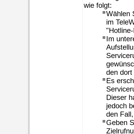
wie folgt:
Wählen S
im TeleW
"Hotline
Im untere
Aufstellu
Servicer
gewünsch
den dort
Es ersche
Service
Dieser h
jedoch b
den Fall
Geben Si
Zielruf