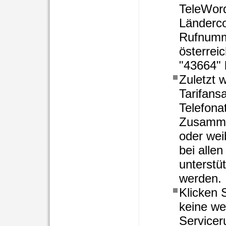
TeleWord
Länderco
Rufnumme
österrei
"43664" 
Zuletzt 
Tarifans
Telefona
Zusamme
oder wei
bei alle
unterstüt
werden.
Klicken 
keine we
Servicer