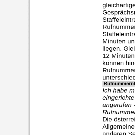
gleicharti
Gesprächsm
Staffeleint
Rufnummer
Staffeleint
Minuten und
liegen. Gle
12 Minuten
können hin
Rufnummern
unterschied
Rufnummernt
Ich habe m
eingerichte
angerufen -
Rufnummer
Die österr
Allgemeinen
anderen Se