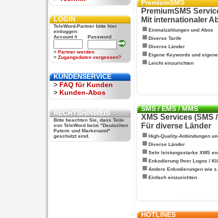
PremiumSMS
PremiumSMS Servic
LOGIN
Mit internationaler 
TeleWord-Partner bitte hier
Einmalzahlungen und Abos
einloggen:
Account #
Password
Diverse Tarife
Diverse Länder
>
Partner werden
Eigene Keywords und eigen
>
Zugangsdaten vergessen?
Leicht einzurichten
KUNDENSERVICE
>
FAQ für Kunden
>
Kunden-Abos
SMS / EMS / MMS
RECHTSHINWEIS
XMS Services (SMS 
Bitte beachten Sie, dass Teile
Für diverse Länder
von TeleWord beim "Deutschen
Patent- und Markenamt"
geschützt sind.
High-Quality-Anbindungen un
Diverse Länder
Sehr leistungsstarke XMS en
Enkodierung Ihrer Logos / Kl
Andere Enkodierungen wie z.B
Einfach einzurichten
HOTLINES