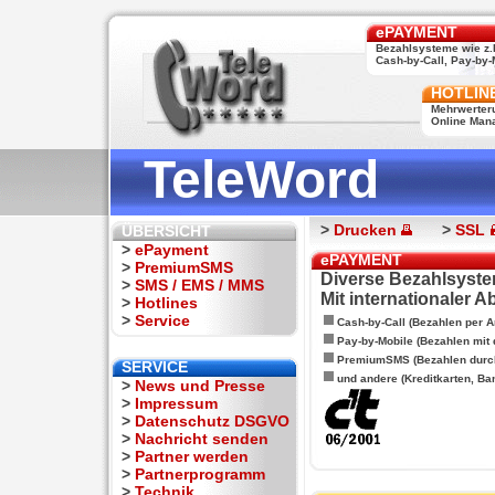
ePAYMENT
Bezahlsysteme wie z.
Cash-by-Call, Pay-by-M
HOTLIN
Mehrwerter
Online Man
TeleWord
>
Drucken
>
SSL
ÜBERSICHT
>
ePayment
ePAYMENT
>
PremiumSMS
Diverse Bezahlsyste
>
SMS / EMS / MMS
Mit internationaler 
>
Hotlines
>
Service
Cash-by-Call (Bezahlen per A
Pay-by-Mobile (Bezahlen mit
PremiumSMS (Bezahlen durc
SERVICE
und andere (Kreditkarten, Ba
>
News und Presse
>
Impressum
>
Datenschutz DSGVO
>
Nachricht senden
>
Partner werden
>
Partnerprogramm
>
Technik