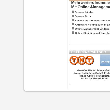
Mehrwerterufnummern
Mit Online-Managem
Diverse Länder
Diverse Tarife
Einfach einzurichten, einfac
Anrufweiterleitung auch in a
Online Management, Ändern 
Online Statistics und Einze
REFERENZPARTNER
Meteofax Wetterdienste Gm
Zaunz Publishing GmbH, Eich
Haase GmbH, Frankentha
Profi-Line GmbH, Bonn
WERSCHE
SALSA FIGUREN
MONSTER LO