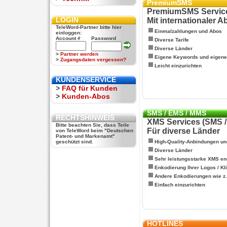
PremiumSMS
PremiumSMS Servic
LOGIN
Mit internationaler 
TeleWord-Partner bitte hier
Einmalzahlungen und Abos
einloggen:
Account #
Password
Diverse Tarife
Diverse Länder
>
Partner werden
Eigene Keywords und eigen
>
Zugangsdaten vergessen?
Leicht einzurichten
KUNDENSERVICE
>
FAQ für Kunden
>
Kunden-Abos
SMS / EMS / MMS
RECHTSHINWEIS
XMS Services (SMS 
Bitte beachten Sie, dass Teile
Für diverse Länder
von TeleWord beim "Deutschen
Patent- und Markenamt"
geschützt sind.
High-Quality-Anbindungen un
Diverse Länder
Sehr leistungsstarke XMS en
Enkodierung Ihrer Logos / Kl
Andere Enkodierungen wie z.B
Einfach einzurichten
HOTLINES