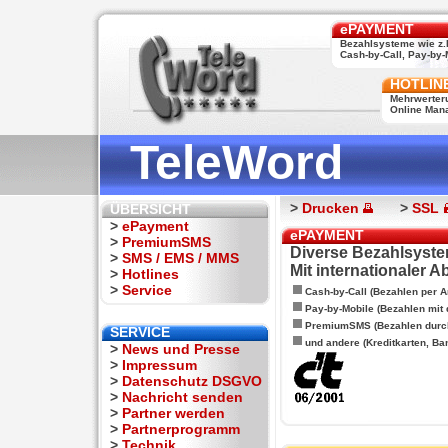
ePAYMENT
Bezahlsysteme wie z.
Cash-by-Call, Pay-by-M
HOTLIN
Mehrwerter
Online Man
TeleWord
>
Drucken
>
SSL
ÜBERSICHT
>
ePayment
ePAYMENT
>
PremiumSMS
Diverse Bezahlsyste
>
SMS / EMS / MMS
Mit internationaler 
>
Hotlines
>
Service
Cash-by-Call (Bezahlen per A
Pay-by-Mobile (Bezahlen mit
PremiumSMS (Bezahlen durc
SERVICE
und andere (Kreditkarten, Ba
>
News und Presse
>
Impressum
>
Datenschutz DSGVO
>
Nachricht senden
>
Partner werden
>
Partnerprogramm
>
Technik