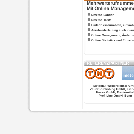
Mehrwerterufnummern
Mit Online-Managem
Diverse Länder
Diverse Tarife
Einfach einzurichten, einfac
Anrufweiterleitung auch in a
Online Management, Ändern 
Online Statistics und Einze
REFERENZPARTNER
Meteofax Wetterdienste Gm
Zaunz Publishing GmbH, Eich
Haase GmbH, Frankentha
Profi-Line GmbH, Bonn
WERSCHE
SALSA FIGUREN
MONSTER LO