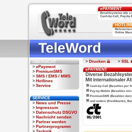
ePAYMENT
Bezahlsysteme wie z.
Cash-by-Call, Pay-by-M
HOTLIN
Mehrwerter
Online Man
TeleWord
>
Drucken
>
SSL
ÜBERSICHT
>
ePayment
ePAYMENT
>
PremiumSMS
Diverse Bezahlsyste
>
SMS / EMS / MMS
Mit internationaler 
>
Hotlines
>
Service
Cash-by-Call (Bezahlen per A
Pay-by-Mobile (Bezahlen mit
PremiumSMS (Bezahlen durc
SERVICE
und andere (Kreditkarten, Ba
>
News und Presse
>
Impressum
>
Datenschutz DSGVO
>
Nachricht senden
>
Partner werden
>
Partnerprogramm
>
Technik