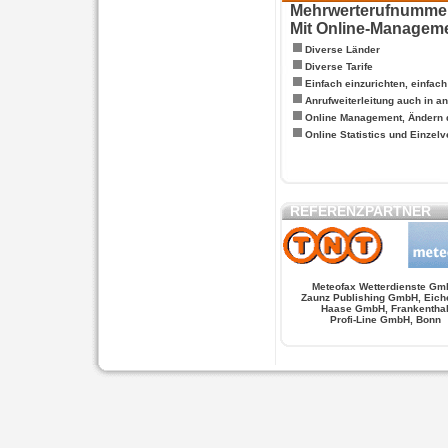
Mehrwerterufnummern
Mit Online-Managem
Diverse Länder
Diverse Tarife
Einfach einzurichten, einfac
Anrufweiterleitung auch in a
Online Management, Ändern 
Online Statistics und Einze
REFERENZPARTNER
Meteofax Wetterdienste Gm
Zaunz Publishing GmbH, Eich
Haase GmbH, Frankentha
Profi-Line GmbH, Bonn
WERSCHE
SALSA FIGUREN
MONSTER LO