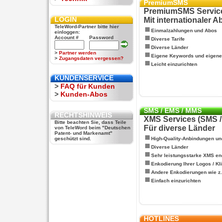
PremiumSMS
PremiumSMS Servic
LOGIN
Mit internationaler 
TeleWord-Partner bitte hier
Einmalzahlungen und Abos
einloggen:
Account #
Password
Diverse Tarife
Diverse Länder
>
Partner werden
Eigene Keywords und eigen
>
Zugangsdaten vergessen?
Leicht einzurichten
KUNDENSERVICE
>
FAQ für Kunden
>
Kunden-Abos
SMS / EMS / MMS
RECHTSHINWEIS
XMS Services (SMS 
Bitte beachten Sie, dass Teile
Für diverse Länder
von TeleWord beim "Deutschen
Patent- und Markenamt"
geschützt sind.
High-Quality-Anbindungen un
Diverse Länder
Sehr leistungsstarke XMS en
Enkodierung Ihrer Logos / Kl
Andere Enkodierungen wie z.B
Einfach einzurichten
HOTLINES