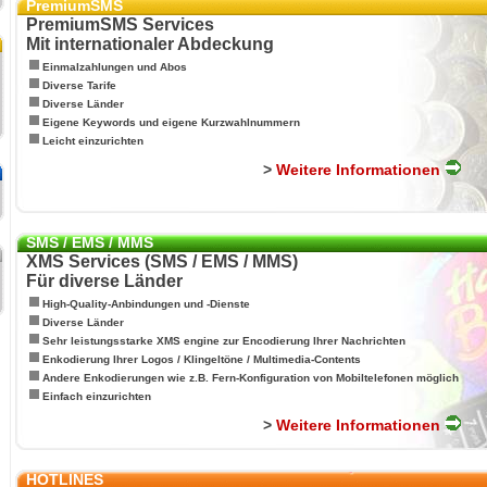
PremiumSMS
PremiumSMS Services
Mit internationaler Abdeckung
Einmalzahlungen und Abos
Diverse Tarife
Diverse Länder
Eigene Keywords und eigene Kurzwahlnummern
Leicht einzurichten
>
Weitere Informationen
SMS / EMS / MMS
XMS Services (SMS / EMS / MMS)
Für diverse Länder
High-Quality-Anbindungen und -Dienste
Diverse Länder
Sehr leistungsstarke XMS engine zur Encodierung Ihrer Nachrichten
Enkodierung Ihrer Logos / Klingeltöne / Multimedia-Contents
Andere Enkodierungen wie z.B. Fern-Konfiguration von Mobiltelefonen möglich
Einfach einzurichten
>
Weitere Informationen
HOTLINES