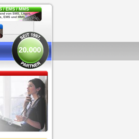
 / EMS / MMS
and von SMS, Logos,
s, EMS und MMS
20.000