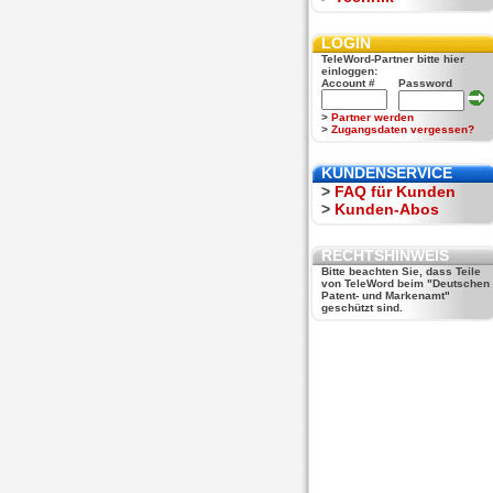
LOGIN
TeleWord-Partner bitte hier
einloggen:
Account #
Password
>
Partner werden
>
Zugangsdaten vergessen?
KUNDENSERVICE
>
FAQ für Kunden
>
Kunden-Abos
RECHTSHINWEIS
Bitte beachten Sie, dass Teile
von TeleWord beim "Deutschen
Patent- und Markenamt"
geschützt sind.