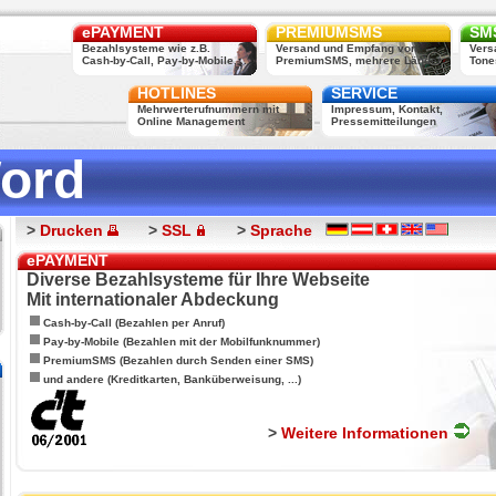
ePAYMENT
PREMIUMSMS
SMS
Bezahlsysteme wie z.B.
Versand und Empfang von
Vers
Cash-by-Call, Pay-by-Mobile, ...
PremiumSMS, mehrere Länder
Tone
HOTLINES
SERVICE
Mehrwerterufnummern mit
Impressum, Kontakt,
Online Management
Pressemitteilungen
ord
>
Drucken
>
SSL
>
Sprache
ePAYMENT
Diverse Bezahlsysteme für Ihre Webseite
Mit internationaler Abdeckung
Cash-by-Call (Bezahlen per Anruf)
Pay-by-Mobile (Bezahlen mit der Mobilfunknummer)
PremiumSMS (Bezahlen durch Senden einer SMS)
und andere (Kreditkarten, Banküberweisung, ...)
>
Weitere Informationen