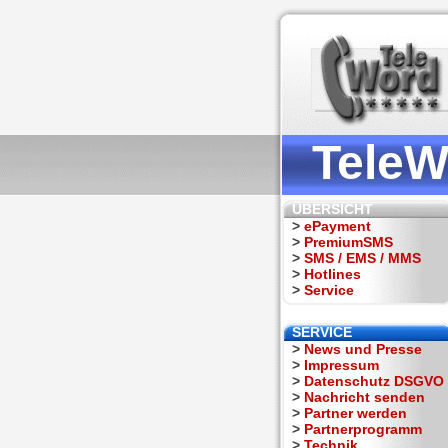
TeleW
ÜBERSICHT
>
ePayment
>
PremiumSMS
>
SMS / EMS / MMS
>
Hotlines
>
Service
SERVICE
>
News und Presse
>
Impressum
>
Datenschutz DSGVO
>
Nachricht senden
>
Partner werden
>
Partnerprogramm
>
Technik