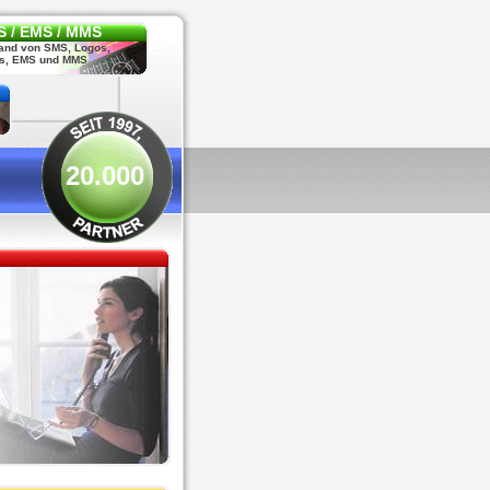
 / EMS / MMS
and von SMS, Logos,
s, EMS und MMS
20.000