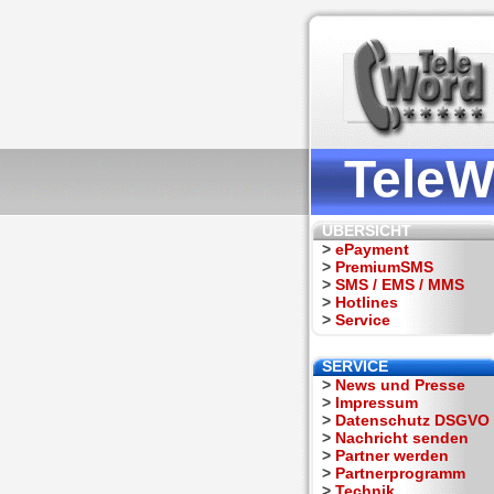
TeleW
ÜBERSICHT
>
ePayment
>
PremiumSMS
>
SMS / EMS / MMS
>
Hotlines
>
Service
SERVICE
>
News und Presse
>
Impressum
>
Datenschutz DSGVO
>
Nachricht senden
>
Partner werden
>
Partnerprogramm
>
Technik