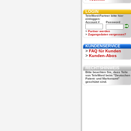
LOGIN
TeleWord-Partner bitte hier
einloggen:
Account #
Password
>
Partner werden
>
Zugangsdaten vergessen?
KUNDENSERVICE
>
FAQ für Kunden
>
Kunden-Abos
RECHTSHINWEIS
Bitte beachten Sie, dass Teile
von TeleWord beim "Deutschen
Patent- und Markenamt"
geschützt sind.