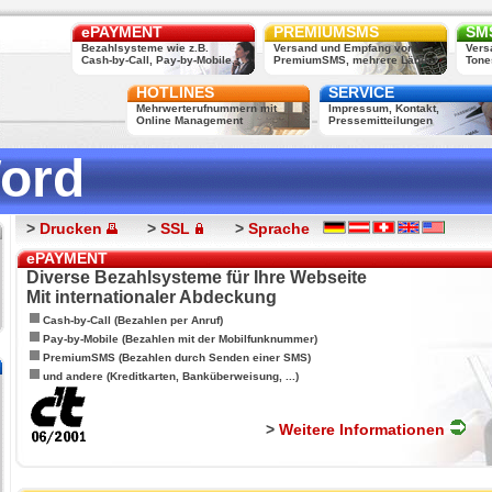
ePAYMENT
PREMIUMSMS
SMS
Bezahlsysteme wie z.B.
Versand und Empfang von
Vers
Cash-by-Call, Pay-by-Mobile, ...
PremiumSMS, mehrere Länder
Tone
HOTLINES
SERVICE
Mehrwerterufnummern mit
Impressum, Kontakt,
Online Management
Pressemitteilungen
ord
>
Drucken
>
SSL
>
Sprache
ePAYMENT
Diverse Bezahlsysteme für Ihre Webseite
Mit internationaler Abdeckung
Cash-by-Call (Bezahlen per Anruf)
Pay-by-Mobile (Bezahlen mit der Mobilfunknummer)
PremiumSMS (Bezahlen durch Senden einer SMS)
und andere (Kreditkarten, Banküberweisung, ...)
>
Weitere Informationen