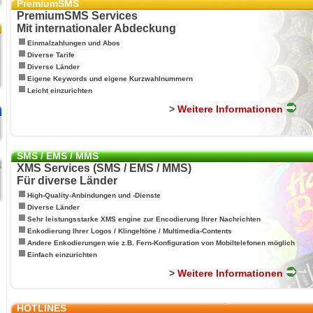
PremiumSMS
PremiumSMS Services
Mit internationaler Abdeckung
Einmalzahlungen und Abos
Diverse Tarife
Diverse Länder
Eigene Keywords und eigene Kurzwahlnummern
Leicht einzurichten
>
Weitere Informationen
SMS / EMS / MMS
XMS Services (SMS / EMS / MMS)
Für diverse Länder
High-Quality-Anbindungen und -Dienste
Diverse Länder
Sehr leistungsstarke XMS engine zur Encodierung Ihrer Nachrichten
Enkodierung Ihrer Logos / Klingeltöne / Multimedia-Contents
Andere Enkodierungen wie z.B. Fern-Konfiguration von Mobiltelefonen möglich
Einfach einzurichten
>
Weitere Informationen
HOTLINES