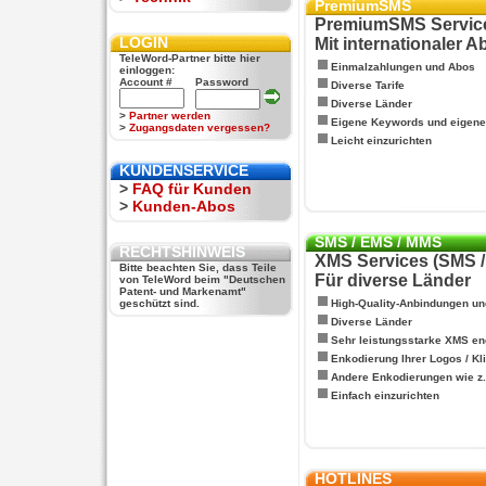
PremiumSMS
PremiumSMS Servic
LOGIN
Mit internationaler 
TeleWord-Partner bitte hier
Einmalzahlungen und Abos
einloggen:
Account #
Password
Diverse Tarife
Diverse Länder
>
Partner werden
Eigene Keywords und eigen
>
Zugangsdaten vergessen?
Leicht einzurichten
KUNDENSERVICE
>
FAQ für Kunden
>
Kunden-Abos
SMS / EMS / MMS
RECHTSHINWEIS
XMS Services (SMS 
Bitte beachten Sie, dass Teile
Für diverse Länder
von TeleWord beim "Deutschen
Patent- und Markenamt"
geschützt sind.
High-Quality-Anbindungen un
Diverse Länder
Sehr leistungsstarke XMS en
Enkodierung Ihrer Logos / Kl
Andere Enkodierungen wie z.B
Einfach einzurichten
HOTLINES