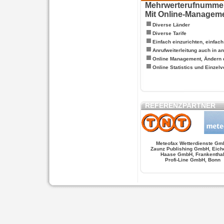
Mehrwerterufnummern
Mit Online-Managem
Diverse Länder
Diverse Tarife
Einfach einzurichten, einfac
Anrufweiterleitung auch in a
Online Management, Ändern 
Online Statistics und Einze
REFERENZPARTNER
Meteofax Wetterdienste Gm
Zaunz Publishing GmbH, Eich
Haase GmbH, Frankentha
Profi-Line GmbH, Bonn
WERSCHE
SALSA FIGUREN
MONSTER LO