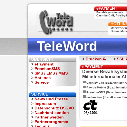
ePAYMENT
Bezahlsysteme wie z.
Cash-by-Call, Pay-by-M
HOTLIN
Mehrwerter
Online Man
TeleWord
>
Drucken
>
SSL
ÜBERSICHT
>
ePayment
ePAYMENT
>
PremiumSMS
Diverse Bezahlsyste
>
SMS / EMS / MMS
Mit internationaler 
>
Hotlines
>
Service
Cash-by-Call (Bezahlen per A
Pay-by-Mobile (Bezahlen mit
PremiumSMS (Bezahlen durc
SERVICE
und andere (Kreditkarten, Ba
>
News und Presse
>
Impressum
>
Datenschutz DSGVO
>
Nachricht senden
>
Partner werden
>
Partnerprogramm
>
Technik