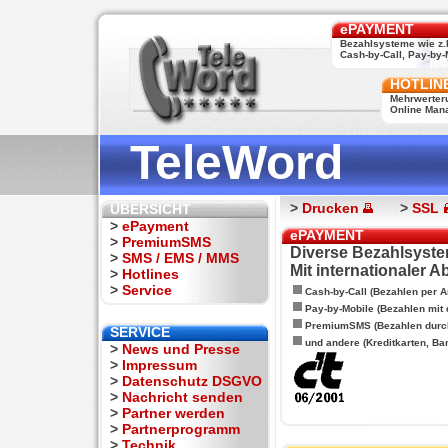
ePAYMENT
Bezahlsysteme wie z.
Cash-by-Call, Pay-by-M
HOTLIN
Mehrwerter
Online Man
TeleWord
>
Drucken
>
SSL
ÜBERSICHT
>
ePayment
ePAYMENT
>
PremiumSMS
Diverse Bezahlsyste
>
SMS / EMS / MMS
Mit internationaler 
>
Hotlines
>
Service
Cash-by-Call (Bezahlen per A
Pay-by-Mobile (Bezahlen mit
PremiumSMS (Bezahlen durc
SERVICE
und andere (Kreditkarten, Ba
>
News und Presse
>
Impressum
>
Datenschutz DSGVO
>
Nachricht senden
>
Partner werden
>
Partnerprogramm
>
Technik