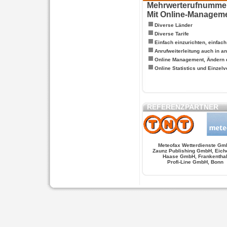
Mehrwerterufnummern
Mit Online-Managem
Diverse Länder
Diverse Tarife
Einfach einzurichten, einfac
Anrufweiterleitung auch in a
Online Management, Ändern 
Online Statistics und Einze
REFERENZPARTNER
Meteofax Wetterdienste Gm
Zaunz Publishing GmbH, Eich
Haase GmbH, Frankentha
Profi-Line GmbH, Bonn
WERSCHE
SALSA FIGUREN
MONSTER LO