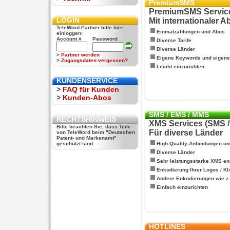
PremiumSMS
PremiumSMS Servic
LOGIN
Mit internationaler 
TeleWord-Partner bitte hier
Einmalzahlungen und Abos
einloggen:
Account #
Password
Diverse Tarife
Diverse Länder
>
Partner werden
Eigene Keywords und eigen
>
Zugangsdaten vergessen?
Leicht einzurichten
KUNDENSERVICE
>
FAQ für Kunden
>
Kunden-Abos
SMS / EMS / MMS
RECHTSHINWEIS
XMS Services (SMS 
Bitte beachten Sie, dass Teile
Für diverse Länder
von TeleWord beim "Deutschen
Patent- und Markenamt"
geschützt sind.
High-Quality-Anbindungen un
Diverse Länder
Sehr leistungsstarke XMS en
Enkodierung Ihrer Logos / Kl
Andere Enkodierungen wie z.B
Einfach einzurichten
HOTLINES