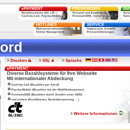
ePAYMENT
PREMIUMSMS
SMS
Bezahlsysteme wie z.B.
Versand und Empfang von
Vers
Cash-by-Call, Pay-by-Mobile, ...
PremiumSMS, mehrere Länder
Tone
HOTLINES
SERVICE
Mehrwerterufnummern mit
Impressum, Kontakt,
Online Management
Pressemitteilungen
ord
>
Drucken
>
SSL
>
Sprache
ePAYMENT
Diverse Bezahlsysteme für Ihre Webseite
Mit internationaler Abdeckung
Cash-by-Call (Bezahlen per Anruf)
Pay-by-Mobile (Bezahlen mit der Mobilfunknummer)
PremiumSMS (Bezahlen durch Senden einer SMS)
und andere (Kreditkarten, Banküberweisung, ...)
>
Weitere Informationen