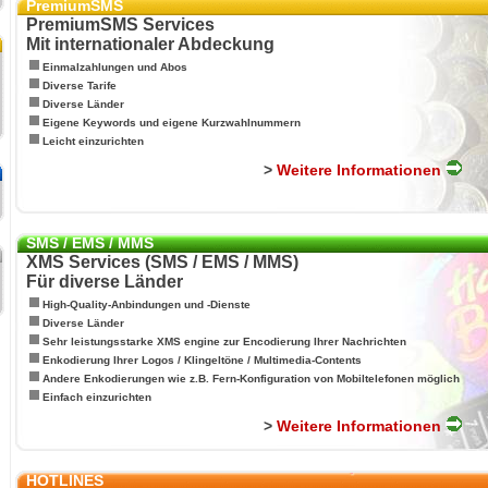
PremiumSMS
PremiumSMS Services
Mit internationaler Abdeckung
Einmalzahlungen und Abos
Diverse Tarife
Diverse Länder
Eigene Keywords und eigene Kurzwahlnummern
Leicht einzurichten
>
Weitere Informationen
SMS / EMS / MMS
XMS Services (SMS / EMS / MMS)
Für diverse Länder
High-Quality-Anbindungen und -Dienste
Diverse Länder
Sehr leistungsstarke XMS engine zur Encodierung Ihrer Nachrichten
Enkodierung Ihrer Logos / Klingeltöne / Multimedia-Contents
Andere Enkodierungen wie z.B. Fern-Konfiguration von Mobiltelefonen möglich
Einfach einzurichten
>
Weitere Informationen
HOTLINES