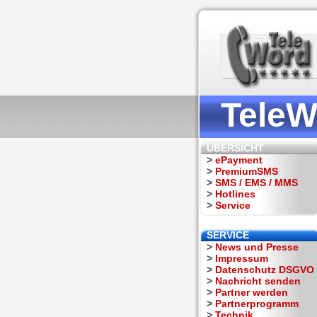
TeleW
ÜBERSICHT
>
ePayment
>
PremiumSMS
>
SMS / EMS / MMS
>
Hotlines
>
Service
SERVICE
>
News und Presse
>
Impressum
>
Datenschutz DSGVO
>
Nachricht senden
>
Partner werden
>
Partnerprogramm
>
Technik