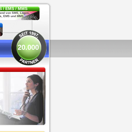
 / EMS / MMS
and von SMS, Logos,
s, EMS und MMS
20.000