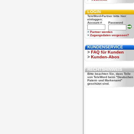
LOGIN
TeleWord-Partner bitte hier
einloggen:
Account #
Password
>
Partner werden
>
Zugangsdaten vergessen?
KUNDENSERVICE
>
FAQ für Kunden
>
Kunden-Abos
RECHTSHINWEIS
Bitte beachten Sie, dass Teile
von TeleWord beim "Deutschen
Patent- und Markenamt"
geschützt sind.