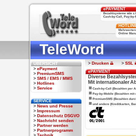
ePAYMENT
Bezahlsysteme wie z.
Cash-by-Call, Pay-by-M
HOTLIN
Mehrwerter
Online Man
TeleWord
>
Drucken
>
SSL
ÜBERSICHT
>
ePayment
ePAYMENT
>
PremiumSMS
Diverse Bezahlsyste
>
SMS / EMS / MMS
Mit internationaler 
>
Hotlines
>
Service
Cash-by-Call (Bezahlen per A
Pay-by-Mobile (Bezahlen mit
PremiumSMS (Bezahlen durc
SERVICE
und andere (Kreditkarten, Ba
>
News und Presse
>
Impressum
>
Datenschutz DSGVO
>
Nachricht senden
>
Partner werden
>
Partnerprogramm
>
Technik