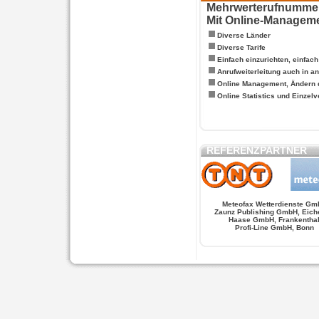
Mehrwerterufnummern
Mit Online-Managem
Diverse Länder
Diverse Tarife
Einfach einzurichten, einfac
Anrufweiterleitung auch in a
Online Management, Ändern 
Online Statistics und Einze
REFERENZPARTNER
Meteofax Wetterdienste Gm
Zaunz Publishing GmbH, Eich
Haase GmbH, Frankentha
Profi-Line GmbH, Bonn
WERSCHE
SALSA FIGUREN
MONSTER LO