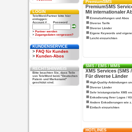
PremiumSMS
PremiumSMS Servic
LOGIN
Mit internationaler 
TeleWord-Partner bitte hier
Einmalzahlungen und Abos
einloggen:
Account #
Password
Diverse Tarife
Diverse Länder
>
Partner werden
Eigene Keywords und eigen
>
Zugangsdaten vergessen?
Leicht einzurichten
KUNDENSERVICE
>
FAQ für Kunden
>
Kunden-Abos
SMS / EMS / MMS
RECHTSHINWEIS
XMS Services (SMS 
Bitte beachten Sie, dass Teile
Für diverse Länder
von TeleWord beim "Deutschen
Patent- und Markenamt"
geschützt sind.
High-Quality-Anbindungen un
Diverse Länder
Sehr leistungsstarke XMS en
Enkodierung Ihrer Logos / Kl
Andere Enkodierungen wie z.B
Einfach einzurichten
HOTLINES