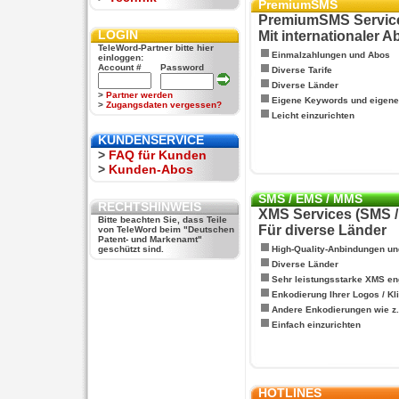
PremiumSMS
PremiumSMS Servic
LOGIN
Mit internationaler 
TeleWord-Partner bitte hier
Einmalzahlungen und Abos
einloggen:
Account #
Password
Diverse Tarife
Diverse Länder
>
Partner werden
Eigene Keywords und eigen
>
Zugangsdaten vergessen?
Leicht einzurichten
KUNDENSERVICE
>
FAQ für Kunden
>
Kunden-Abos
SMS / EMS / MMS
RECHTSHINWEIS
XMS Services (SMS 
Bitte beachten Sie, dass Teile
Für diverse Länder
von TeleWord beim "Deutschen
Patent- und Markenamt"
geschützt sind.
High-Quality-Anbindungen un
Diverse Länder
Sehr leistungsstarke XMS en
Enkodierung Ihrer Logos / Kl
Andere Enkodierungen wie z.B
Einfach einzurichten
HOTLINES