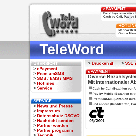
ePAYMENT
Bezahlsysteme wie z.
Cash-by-Call, Pay-by-M
HOTLIN
Mehrwerter
Online Man
TeleWord
>
Drucken
>
SSL
ÜBERSICHT
>
ePayment
ePAYMENT
>
PremiumSMS
Diverse Bezahlsyste
>
SMS / EMS / MMS
Mit internationaler 
>
Hotlines
>
Service
Cash-by-Call (Bezahlen per A
Pay-by-Mobile (Bezahlen mit
PremiumSMS (Bezahlen durc
SERVICE
und andere (Kreditkarten, Ba
>
News und Presse
>
Impressum
>
Datenschutz DSGVO
>
Nachricht senden
>
Partner werden
>
Partnerprogramm
>
Technik