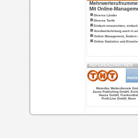
Mehrwerterufnummern
Mit Online-Managem
Diverse Länder
Diverse Tarife
Einfach einzurichten, einfac
Anrufweiterleitung auch in a
Online Management, Ändern 
Online Statistics und Einze
REFERENZPARTNER
Meteofax Wetterdienste Gm
Zaunz Publishing GmbH, Eich
Haase GmbH, Frankentha
Profi-Line GmbH, Bonn
WERSCHE
SALSA FIGUREN
MONSTER LO