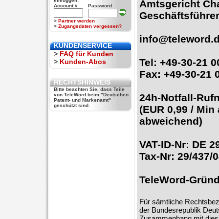
einloggen:
Amtsgericht Ch
Account #
Password
Geschäftsführe
>
Partner werden
>
Zugangsdaten vergessen?
info
@
teleword.
KUNDENSERVICE
>
FAQ für Kunden
Tel: +49-30-21 0
>
Kunden-Abos
Fax: +49-30-21 
RECHTSHINWEIS
Bitte beachten Sie, dass Teile
von TeleWord beim "Deutschen
24h-Notfall-Ruf
Patent- und Markenamt"
geschützt sind.
(EUR 0,99 / Min
abweichend)
VAT-ID-Nr: DE 2
Tax-Nr: 29/437/
TeleWord-Gründu
Für sämtliche Rechtsbez
der Bundesrepublik Deutsc
Zusammenhang mit diesem