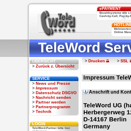
ePAYMENT
Bezahlsysteme wie z.
Cash-by-Call, Pay-by-M
HOTLIN
Mehrwerter
Online Man
TeleWord Ser
>
Drucken
>
SSL
ÜBERSICHT
>
Zurück z. Übersicht
Impressum Tele
SERVICE
>
News und Presse
>
Impressum
Anschrift und Kont
>
Datenschutz DSGVO
>
Nachricht senden
>
Partner werden
TeleWord UG (h
>
Partnerprogramm
Herbergerweg 1
>
Technik
D-14167 Berlin
LOGIN
Germany
TeleWord-Partner bitte hier