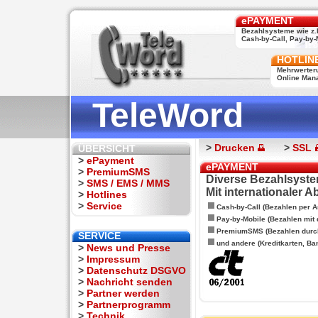
ePAYMENT
Bezahlsysteme wie z.
Cash-by-Call, Pay-by-M
HOTLIN
Mehrwerter
Online Man
TeleWord
>
Drucken
>
SSL
ÜBERSICHT
>
ePayment
ePAYMENT
>
PremiumSMS
Diverse Bezahlsyste
>
SMS / EMS / MMS
Mit internationaler 
>
Hotlines
>
Service
Cash-by-Call (Bezahlen per A
Pay-by-Mobile (Bezahlen mit
PremiumSMS (Bezahlen durc
SERVICE
und andere (Kreditkarten, Ba
>
News und Presse
>
Impressum
>
Datenschutz DSGVO
>
Nachricht senden
>
Partner werden
>
Partnerprogramm
>
Technik