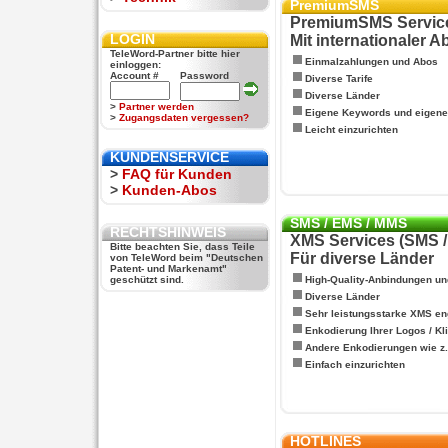
PremiumSMS
PremiumSMS Servic
LOGIN
Mit internationaler 
TeleWord-Partner bitte hier
Einmalzahlungen und Abos
einloggen:
Account #
Password
Diverse Tarife
Diverse Länder
>
Partner werden
Eigene Keywords und eigen
>
Zugangsdaten vergessen?
Leicht einzurichten
KUNDENSERVICE
>
FAQ für Kunden
>
Kunden-Abos
SMS / EMS / MMS
RECHTSHINWEIS
XMS Services (SMS 
Bitte beachten Sie, dass Teile
Für diverse Länder
von TeleWord beim "Deutschen
Patent- und Markenamt"
geschützt sind.
High-Quality-Anbindungen un
Diverse Länder
Sehr leistungsstarke XMS en
Enkodierung Ihrer Logos / Kl
Andere Enkodierungen wie z.B
Einfach einzurichten
HOTLINES