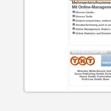
Mehrwerterufnummern
Mit Online-Managem
Diverse Länder
Diverse Tarife
Einfach einzurichten, einfac
Anrufweiterleitung auch in a
Online Management, Ändern 
Online Statistics und Einze
REFERENZPARTNER
Meteofax Wetterdienste Gm
Zaunz Publishing GmbH, Eich
Haase GmbH, Frankentha
Profi-Line GmbH, Bonn
WERSCHE
SALSA FIGUREN
MONSTER LO