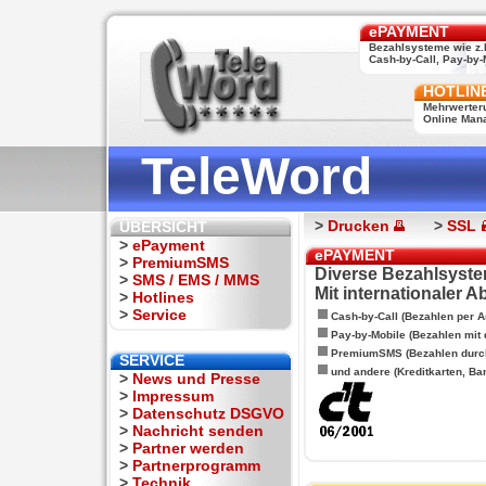
ePAYMENT
Bezahlsysteme wie z.
Cash-by-Call, Pay-by-M
HOTLIN
Mehrwerter
Online Man
TeleWord
>
Drucken
>
SSL
ÜBERSICHT
>
ePayment
ePAYMENT
>
PremiumSMS
Diverse Bezahlsyste
>
SMS / EMS / MMS
Mit internationaler 
>
Hotlines
>
Service
Cash-by-Call (Bezahlen per A
Pay-by-Mobile (Bezahlen mit
PremiumSMS (Bezahlen durc
SERVICE
und andere (Kreditkarten, Ba
>
News und Presse
>
Impressum
>
Datenschutz DSGVO
>
Nachricht senden
>
Partner werden
>
Partnerprogramm
>
Technik