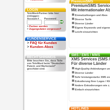
PremiumSMS
PremiumSMS Servic
LOGIN
Mit internationaler 
TeleWord-Partner bitte hier
Einmalzahlungen und Abos
einloggen:
Account #
Password
Diverse Tarife
Diverse Länder
>
Partner werden
Eigene Keywords und eigen
>
Zugangsdaten vergessen?
Leicht einzurichten
KUNDENSERVICE
>
FAQ für Kunden
>
Kunden-Abos
SMS / EMS / MMS
RECHTSHINWEIS
XMS Services (SMS 
Bitte beachten Sie, dass Teile
Für diverse Länder
von TeleWord beim "Deutschen
Patent- und Markenamt"
geschützt sind.
High-Quality-Anbindungen un
Diverse Länder
Sehr leistungsstarke XMS en
Enkodierung Ihrer Logos / Kl
Andere Enkodierungen wie z.B
Einfach einzurichten
HOTLINES