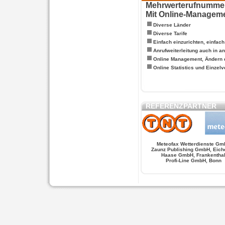
Mehrwerterufnummern
Mit Online-Managem
Diverse Länder
Diverse Tarife
Einfach einzurichten, einfac
Anrufweiterleitung auch in a
Online Management, Ändern 
Online Statistics und Einze
REFERENZPARTNER
Meteofax Wetterdienste Gm
Zaunz Publishing GmbH, Eich
Haase GmbH, Frankentha
Profi-Line GmbH, Bonn
WERSCHE
SALSA FIGUREN
MONSTER LO