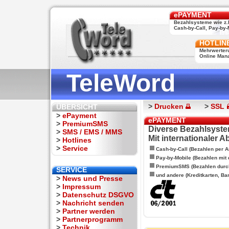
ePAYMENT
Bezahlsysteme wie z.
Cash-by-Call, Pay-by-M
HOTLIN
Mehrwerter
Online Man
TeleWord
>
Drucken
>
SSL
ÜBERSICHT
>
ePayment
ePAYMENT
>
PremiumSMS
Diverse Bezahlsyste
>
SMS / EMS / MMS
Mit internationaler 
>
Hotlines
>
Service
Cash-by-Call (Bezahlen per A
Pay-by-Mobile (Bezahlen mit
PremiumSMS (Bezahlen durc
SERVICE
und andere (Kreditkarten, Ba
>
News und Presse
>
Impressum
>
Datenschutz DSGVO
>
Nachricht senden
>
Partner werden
>
Partnerprogramm
>
Technik