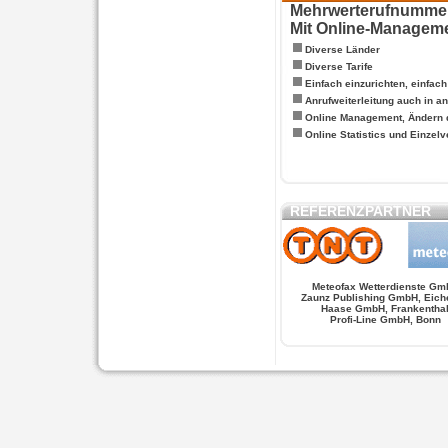
Mehrwerterufnummern
Mit Online-Managem
Diverse Länder
Diverse Tarife
Einfach einzurichten, einfac
Anrufweiterleitung auch in a
Online Management, Ändern 
Online Statistics und Einze
REFERENZPARTNER
Meteofax Wetterdienste Gm
Zaunz Publishing GmbH, Eich
Haase GmbH, Frankentha
Profi-Line GmbH, Bonn
WERSCHE
SALSA FIGUREN
MONSTER LO