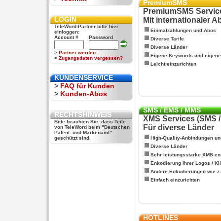
PremiumSMS
PremiumSMS Servic
LOGIN
Mit internationaler 
TeleWord-Partner bitte hier
Einmalzahlungen und Abos
einloggen:
Account #
Password
Diverse Tarife
Diverse Länder
>
Partner werden
Eigene Keywords und eigen
>
Zugangsdaten vergessen?
Leicht einzurichten
KUNDENSERVICE
>
FAQ für Kunden
>
Kunden-Abos
SMS / EMS / MMS
RECHTSHINWEIS
XMS Services (SMS 
Bitte beachten Sie, dass Teile
Für diverse Länder
von TeleWord beim "Deutschen
Patent- und Markenamt"
geschützt sind.
High-Quality-Anbindungen un
Diverse Länder
Sehr leistungsstarke XMS en
Enkodierung Ihrer Logos / Kl
Andere Enkodierungen wie z.B
Einfach einzurichten
HOTLINES