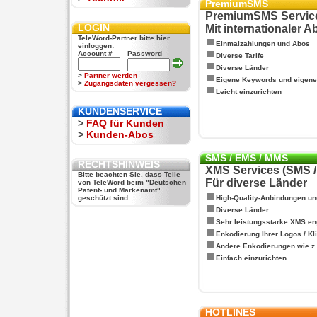
PremiumSMS
PremiumSMS Servic
LOGIN
Mit internationaler 
TeleWord-Partner bitte hier
Einmalzahlungen und Abos
einloggen:
Account #
Password
Diverse Tarife
Diverse Länder
>
Partner werden
Eigene Keywords und eigen
>
Zugangsdaten vergessen?
Leicht einzurichten
KUNDENSERVICE
>
FAQ für Kunden
>
Kunden-Abos
SMS / EMS / MMS
RECHTSHINWEIS
XMS Services (SMS 
Bitte beachten Sie, dass Teile
Für diverse Länder
von TeleWord beim "Deutschen
Patent- und Markenamt"
geschützt sind.
High-Quality-Anbindungen un
Diverse Länder
Sehr leistungsstarke XMS en
Enkodierung Ihrer Logos / Kl
Andere Enkodierungen wie z.B
Einfach einzurichten
HOTLINES