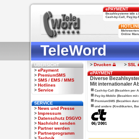
ePAYMENT
Bezahlsysteme wie z.
Cash-by-Call, Pay-by-M
HOTLIN
Mehrwerter
Online Man
TeleWord
>
Drucken
>
SSL
ÜBERSICHT
>
ePayment
ePAYMENT
>
PremiumSMS
Diverse Bezahlsyste
>
SMS / EMS / MMS
Mit internationaler 
>
Hotlines
>
Service
Cash-by-Call (Bezahlen per A
Pay-by-Mobile (Bezahlen mit
PremiumSMS (Bezahlen durc
SERVICE
und andere (Kreditkarten, Ba
>
News und Presse
>
Impressum
>
Datenschutz DSGVO
>
Nachricht senden
>
Partner werden
>
Partnerprogramm
>
Technik