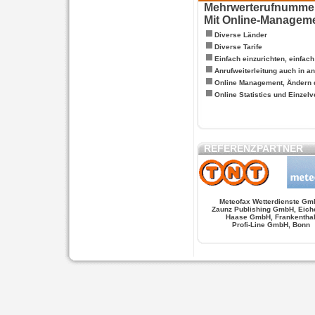
Mehrwerterufnummern
Mit Online-Managem
Diverse Länder
Diverse Tarife
Einfach einzurichten, einfac
Anrufweiterleitung auch in a
Online Management, Ändern 
Online Statistics und Einze
REFERENZPARTNER
Meteofax Wetterdienste Gm
Zaunz Publishing GmbH, Eich
Haase GmbH, Frankentha
Profi-Line GmbH, Bonn
WERSCHE
SALSA FIGUREN
MONSTER LO