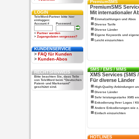
PremiumSMS
PremiumSMS Servic
LOGIN
Mit internationaler 
TeleWord-Partner bitte hier
Einmalzahlungen und Abos
einloggen:
Account #
Password
Diverse Tarife
Diverse Länder
>
Partner werden
Eigene Keywords und eigen
>
Zugangsdaten vergessen?
Leicht einzurichten
KUNDENSERVICE
>
FAQ für Kunden
>
Kunden-Abos
SMS / EMS / MMS
RECHTSHINWEIS
XMS Services (SMS 
Bitte beachten Sie, dass Teile
Für diverse Länder
von TeleWord beim "Deutschen
Patent- und Markenamt"
geschützt sind.
High-Quality-Anbindungen un
Diverse Länder
Sehr leistungsstarke XMS en
Enkodierung Ihrer Logos / Kl
Andere Enkodierungen wie z.B
Einfach einzurichten
HOTLINES