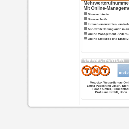
Mehrwerterufnummern
Mit Online-Managem
Diverse Länder
Diverse Tarife
Einfach einzurichten, einfac
Anrufweiterleitung auch in a
Online Management, Ändern 
Online Statistics und Einze
REFERENZPARTNER
Meteofax Wetterdienste Gm
Zaunz Publishing GmbH, Eich
Haase GmbH, Frankentha
Profi-Line GmbH, Bonn
WERSCHE
SALSA FIGUREN
MONSTER LO