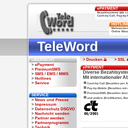
ePAYMENT
Bezahlsysteme wie z.
Cash-by-Call, Pay-by-M
HOTLIN
Mehrwerter
Online Man
TeleWord
>
Drucken
>
SSL
ÜBERSICHT
>
ePayment
ePAYMENT
>
PremiumSMS
Diverse Bezahlsyste
>
SMS / EMS / MMS
Mit internationaler 
>
Hotlines
>
Service
Cash-by-Call (Bezahlen per A
Pay-by-Mobile (Bezahlen mit
PremiumSMS (Bezahlen durc
SERVICE
und andere (Kreditkarten, Ba
>
News und Presse
>
Impressum
>
Datenschutz DSGVO
>
Nachricht senden
>
Partner werden
>
Partnerprogramm
>
Technik