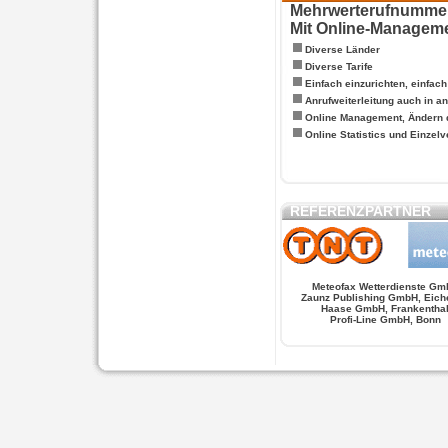
Mehrwerterufnummern
Mit Online-Managem
Diverse Länder
Diverse Tarife
Einfach einzurichten, einfac
Anrufweiterleitung auch in a
Online Management, Ändern 
Online Statistics und Einze
REFERENZPARTNER
Meteofax Wetterdienste Gm
Zaunz Publishing GmbH, Eich
Haase GmbH, Frankentha
Profi-Line GmbH, Bonn
WERSCHE
SALSA FIGUREN
MONSTER LO