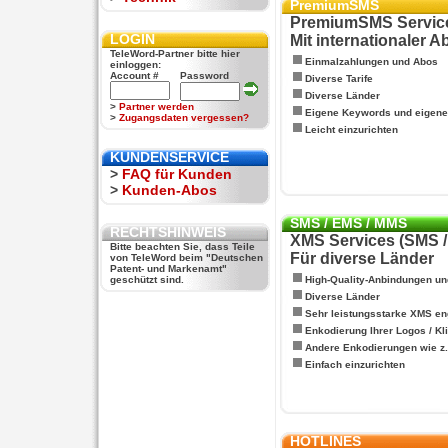
PremiumSMS
PremiumSMS Servic
LOGIN
Mit internationaler 
TeleWord-Partner bitte hier
Einmalzahlungen und Abos
einloggen:
Account #
Password
Diverse Tarife
Diverse Länder
>
Partner werden
Eigene Keywords und eigen
>
Zugangsdaten vergessen?
Leicht einzurichten
KUNDENSERVICE
>
FAQ für Kunden
>
Kunden-Abos
SMS / EMS / MMS
RECHTSHINWEIS
XMS Services (SMS 
Bitte beachten Sie, dass Teile
Für diverse Länder
von TeleWord beim "Deutschen
Patent- und Markenamt"
geschützt sind.
High-Quality-Anbindungen un
Diverse Länder
Sehr leistungsstarke XMS en
Enkodierung Ihrer Logos / Kl
Andere Enkodierungen wie z.B
Einfach einzurichten
HOTLINES