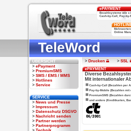
ePAYMENT
Bezahlsysteme wie z.
Cash-by-Call, Pay-by-M
HOTLIN
Mehrwerter
Online Man
TeleWord
>
Drucken
>
SSL
ÜBERSICHT
>
ePayment
ePAYMENT
>
PremiumSMS
Diverse Bezahlsyste
>
SMS / EMS / MMS
Mit internationaler 
>
Hotlines
>
Service
Cash-by-Call (Bezahlen per A
Pay-by-Mobile (Bezahlen mit
PremiumSMS (Bezahlen durc
SERVICE
und andere (Kreditkarten, Ba
>
News und Presse
>
Impressum
>
Datenschutz DSGVO
>
Nachricht senden
>
Partner werden
>
Partnerprogramm
>
Technik