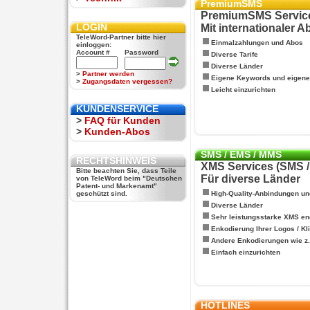
PremiumSMS
PremiumSMS Servic
LOGIN
Mit internationaler 
TeleWord-Partner bitte hier
Einmalzahlungen und Abos
einloggen:
Account #
Password
Diverse Tarife
Diverse Länder
>
Partner werden
Eigene Keywords und eigen
>
Zugangsdaten vergessen?
Leicht einzurichten
KUNDENSERVICE
>
FAQ für Kunden
>
Kunden-Abos
SMS / EMS / MMS
RECHTSHINWEIS
XMS Services (SMS 
Bitte beachten Sie, dass Teile
Für diverse Länder
von TeleWord beim "Deutschen
Patent- und Markenamt"
geschützt sind.
High-Quality-Anbindungen un
Diverse Länder
Sehr leistungsstarke XMS en
Enkodierung Ihrer Logos / Kl
Andere Enkodierungen wie z.B
Einfach einzurichten
HOTLINES