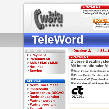
ePAYMENT
Bezahlsysteme wie z.
Cash-by-Call, Pay-by-M
HOTLIN
Mehrwerter
Online Man
TeleWord
>
Drucken
>
SSL
ÜBERSICHT
>
ePayment
ePAYMENT
>
PremiumSMS
Diverse Bezahlsyste
>
SMS / EMS / MMS
Mit internationaler 
>
Hotlines
>
Service
Cash-by-Call (Bezahlen per A
Pay-by-Mobile (Bezahlen mit
PremiumSMS (Bezahlen durc
SERVICE
und andere (Kreditkarten, Ba
>
News und Presse
>
Impressum
>
Datenschutz DSGVO
>
Nachricht senden
>
Partner werden
>
Partnerprogramm
>
Technik