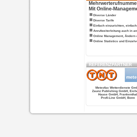
Mehrwerterufnummern
Mit Online-Managem
Diverse Länder
Diverse Tarife
Einfach einzurichten, einfac
Anrufweiterleitung auch in a
Online Management, Ändern 
Online Statistics und Einze
REFERENZPARTNER
Meteofax Wetterdienste Gm
Zaunz Publishing GmbH, Eich
Haase GmbH, Frankentha
Profi-Line GmbH, Bonn
WERSCHE
SALSA FIGUREN
MONSTER LO