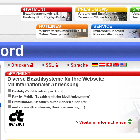
ePAYMENT
PREMIUMSMS
SMS
Bezahlsysteme wie z.B.
Versand und Empfang von
Vers
Cash-by-Call, Pay-by-Mobile, ...
PremiumSMS, mehrere Länder
Tone
HOTLINES
SERVICE
Mehrwerterufnummern mit
Impressum, Kontakt,
Online Management
Pressemitteilungen
ord
>
Drucken
>
SSL
>
Sprache
ePAYMENT
Diverse Bezahlsysteme für Ihre Webseite
Mit internationaler Abdeckung
Cash-by-Call (Bezahlen per Anruf)
Pay-by-Mobile (Bezahlen mit der Mobilfunknummer)
PremiumSMS (Bezahlen durch Senden einer SMS)
und andere (Kreditkarten, Banküberweisung, ...)
>
Weitere Informationen