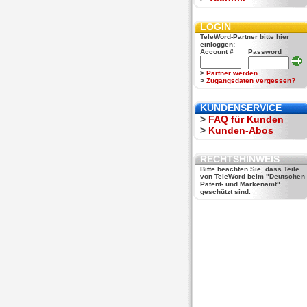
LOGIN
TeleWord-Partner bitte hier
einloggen:
Account #
Password
>
Partner werden
>
Zugangsdaten vergessen?
KUNDENSERVICE
>
FAQ für Kunden
>
Kunden-Abos
RECHTSHINWEIS
Bitte beachten Sie, dass Teile
von TeleWord beim "Deutschen
Patent- und Markenamt"
geschützt sind.