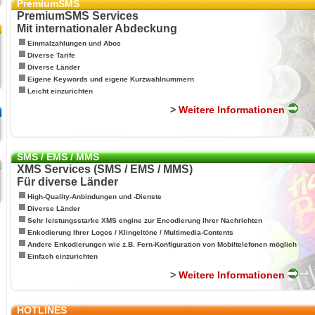
PremiumSMS
PremiumSMS Services
Mit internationaler Abdeckung
Einmalzahlungen und Abos
Diverse Tarife
Diverse Länder
Eigene Keywords und eigene Kurzwahlnummern
Leicht einzurichten
>
Weitere Informationen
SMS / EMS / MMS
XMS Services (SMS / EMS / MMS)
Für diverse Länder
High-Quality-Anbindungen und -Dienste
Diverse Länder
Sehr leistungsstarke XMS engine zur Encodierung Ihrer Nachrichten
Enkodierung Ihrer Logos / Klingeltöne / Multimedia-Contents
Andere Enkodierungen wie z.B. Fern-Konfiguration von Mobiltelefonen möglich
Einfach einzurichten
>
Weitere Informationen
HOTLINES