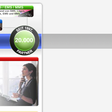
 / EMS / MMS
and von SMS, Logos,
s, EMS und MMS
20.000