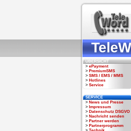
TeleW
ÜBERSICHT
>
ePayment
>
PremiumSMS
>
SMS / EMS / MMS
>
Hotlines
>
Service
SERVICE
>
News und Presse
>
Impressum
>
Datenschutz DSGVO
>
Nachricht senden
>
Partner werden
>
Partnerprogramm
>
Technik