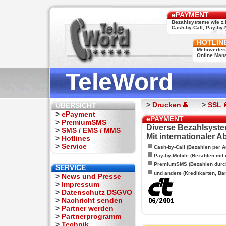
ePAYMENT
Bezahlsysteme wie z.
Cash-by-Call, Pay-by-M
HOTLIN
Mehrwerter
Online Man
TeleWord
>
Drucken
>
SSL
ÜBERSICHT
>
ePayment
ePAYMENT
>
PremiumSMS
Diverse Bezahlsyste
>
SMS / EMS / MMS
Mit internationaler 
>
Hotlines
>
Service
Cash-by-Call (Bezahlen per A
Pay-by-Mobile (Bezahlen mit
PremiumSMS (Bezahlen durc
SERVICE
und andere (Kreditkarten, Ba
>
News und Presse
>
Impressum
>
Datenschutz DSGVO
>
Nachricht senden
>
Partner werden
>
Partnerprogramm
>
Technik