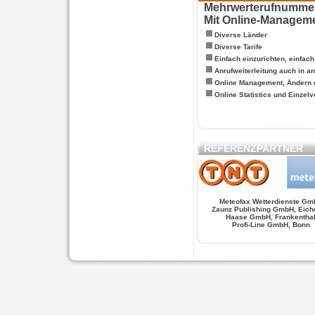
Mehrwerterufnummern
Mit Online-Managem
Diverse Länder
Diverse Tarife
Einfach einzurichten, einfac
Anrufweiterleitung auch in a
Online Management, Ändern 
Online Statistics und Einze
REFERENZPARTNER
Meteofax Wetterdienste Gm
Zaunz Publishing GmbH, Eich
Haase GmbH, Frankentha
Profi-Line GmbH, Bonn
WERSCHE
SALSA FIGUREN
MONSTER LO