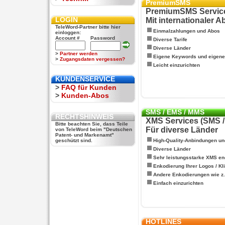
PremiumSMS
PremiumSMS Servic
LOGIN
Mit internationaler 
TeleWord-Partner bitte hier
Einmalzahlungen und Abos
einloggen:
Account #
Password
Diverse Tarife
Diverse Länder
>
Partner werden
Eigene Keywords und eigen
>
Zugangsdaten vergessen?
Leicht einzurichten
KUNDENSERVICE
>
FAQ für Kunden
>
Kunden-Abos
SMS / EMS / MMS
RECHTSHINWEIS
XMS Services (SMS 
Bitte beachten Sie, dass Teile
Für diverse Länder
von TeleWord beim "Deutschen
Patent- und Markenamt"
geschützt sind.
High-Quality-Anbindungen un
Diverse Länder
Sehr leistungsstarke XMS en
Enkodierung Ihrer Logos / Kl
Andere Enkodierungen wie z.B
Einfach einzurichten
HOTLINES