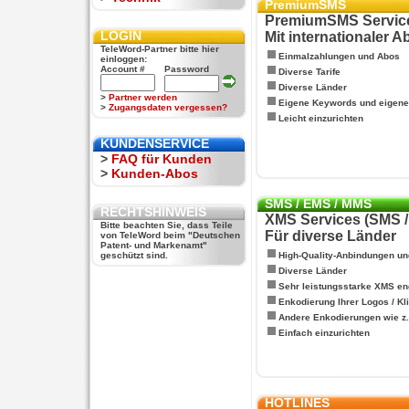
PremiumSMS
PremiumSMS Servic
LOGIN
Mit internationaler 
TeleWord-Partner bitte hier
Einmalzahlungen und Abos
einloggen:
Account #
Password
Diverse Tarife
Diverse Länder
>
Partner werden
Eigene Keywords und eigen
>
Zugangsdaten vergessen?
Leicht einzurichten
KUNDENSERVICE
>
FAQ für Kunden
>
Kunden-Abos
SMS / EMS / MMS
RECHTSHINWEIS
XMS Services (SMS 
Bitte beachten Sie, dass Teile
Für diverse Länder
von TeleWord beim "Deutschen
Patent- und Markenamt"
geschützt sind.
High-Quality-Anbindungen un
Diverse Länder
Sehr leistungsstarke XMS en
Enkodierung Ihrer Logos / Kl
Andere Enkodierungen wie z.B
Einfach einzurichten
HOTLINES