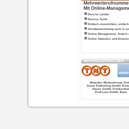
Mehrwerterufnummern
Mit Online-Managem
Diverse Länder
Diverse Tarife
Einfach einzurichten, einfac
Anrufweiterleitung auch in a
Online Management, Ändern 
Online Statistics und Einze
REFERENZPARTNER
Meteofax Wetterdienste Gm
Zaunz Publishing GmbH, Eich
Haase GmbH, Frankentha
Profi-Line GmbH, Bonn
WERSCHE
SALSA FIGUREN
MONSTER LO