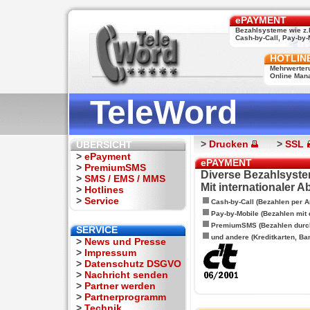
ePAYMENT
Bezahlsysteme wie z.
Cash-by-Call, Pay-by-M
HOTLIN
Mehrwerter
Online Man
TeleWord
>
Drucken
>
SSL
ÜBERSICHT
>
ePayment
ePAYMENT
>
PremiumSMS
Diverse Bezahlsyste
>
SMS / EMS / MMS
Mit internationaler 
>
Hotlines
>
Service
Cash-by-Call (Bezahlen per A
Pay-by-Mobile (Bezahlen mit
PremiumSMS (Bezahlen durc
SERVICE
und andere (Kreditkarten, Ba
>
News und Presse
>
Impressum
>
Datenschutz DSGVO
>
Nachricht senden
>
Partner werden
>
Partnerprogramm
>
Technik