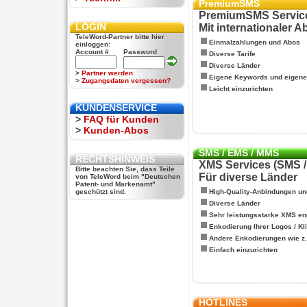
PremiumSMS
PremiumSMS Servic
LOGIN
Mit internationaler 
TeleWord-Partner bitte hier
Einmalzahlungen und Abos
einloggen:
Account #
Password
Diverse Tarife
Diverse Länder
>
Partner werden
Eigene Keywords und eigen
>
Zugangsdaten vergessen?
Leicht einzurichten
KUNDENSERVICE
>
FAQ für Kunden
>
Kunden-Abos
SMS / EMS / MMS
RECHTSHINWEIS
XMS Services (SMS 
Bitte beachten Sie, dass Teile
Für diverse Länder
von TeleWord beim "Deutschen
Patent- und Markenamt"
geschützt sind.
High-Quality-Anbindungen un
Diverse Länder
Sehr leistungsstarke XMS en
Enkodierung Ihrer Logos / Kl
Andere Enkodierungen wie z.B
Einfach einzurichten
HOTLINES