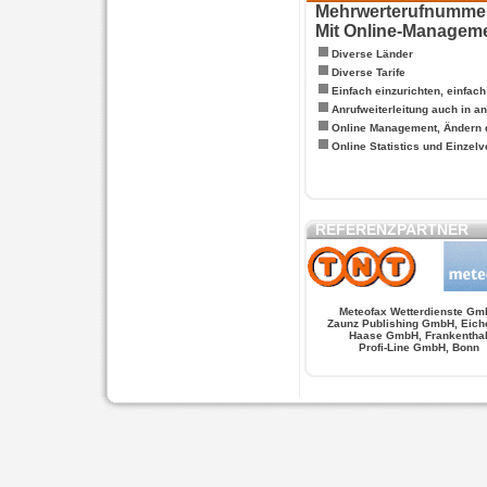
Mehrwerterufnummern
Mit Online-Managem
Diverse Länder
Diverse Tarife
Einfach einzurichten, einfac
Anrufweiterleitung auch in a
Online Management, Ändern 
Online Statistics und Einze
REFERENZPARTNER
Meteofax Wetterdienste Gm
Zaunz Publishing GmbH, Eich
Haase GmbH, Frankentha
Profi-Line GmbH, Bonn
WERSCHE
SALSA FIGUREN
MONSTER LO