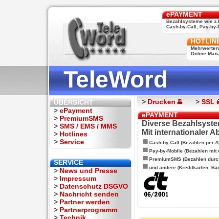
ePAYMENT
Bezahlsysteme wie z.
Cash-by-Call, Pay-by-M
HOTLIN
Mehrwerter
Online Man
TeleWord
>
Drucken
>
SSL
ÜBERSICHT
>
ePayment
ePAYMENT
>
PremiumSMS
Diverse Bezahlsyste
>
SMS / EMS / MMS
Mit internationaler 
>
Hotlines
>
Service
Cash-by-Call (Bezahlen per A
Pay-by-Mobile (Bezahlen mit
PremiumSMS (Bezahlen durc
SERVICE
und andere (Kreditkarten, Ba
>
News und Presse
>
Impressum
>
Datenschutz DSGVO
>
Nachricht senden
>
Partner werden
>
Partnerprogramm
>
Technik