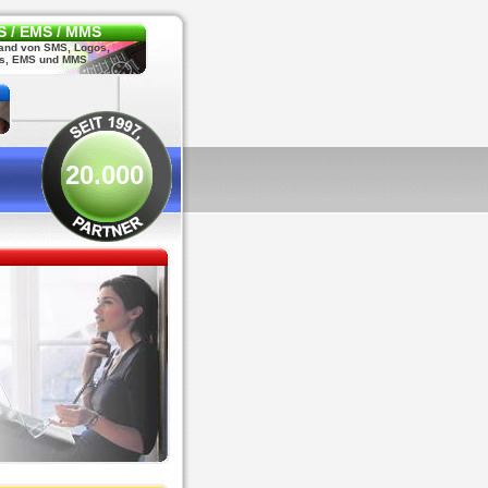
 / EMS / MMS
and von SMS, Logos,
s, EMS und MMS
20.000