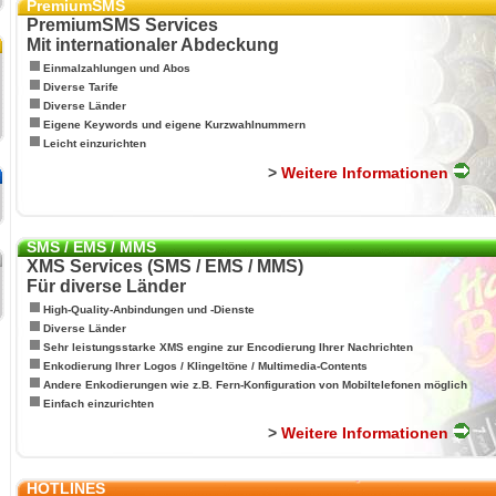
PremiumSMS
PremiumSMS Services
Mit internationaler Abdeckung
Einmalzahlungen und Abos
Diverse Tarife
Diverse Länder
Eigene Keywords und eigene Kurzwahlnummern
Leicht einzurichten
>
Weitere Informationen
SMS / EMS / MMS
XMS Services (SMS / EMS / MMS)
Für diverse Länder
High-Quality-Anbindungen und -Dienste
Diverse Länder
Sehr leistungsstarke XMS engine zur Encodierung Ihrer Nachrichten
Enkodierung Ihrer Logos / Klingeltöne / Multimedia-Contents
Andere Enkodierungen wie z.B. Fern-Konfiguration von Mobiltelefonen möglich
Einfach einzurichten
>
Weitere Informationen
HOTLINES