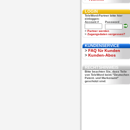
LOGIN
TeleWord-Partner bitte hier
einloggen:
Account #
Password
>
Partner werden
>
Zugangsdaten vergessen?
KUNDENSERVICE
>
FAQ für Kunden
>
Kunden-Abos
RECHTSHINWEIS
Bitte beachten Sie, dass Teile
von TeleWord beim "Deutschen
Patent- und Markenamt"
geschützt sind.