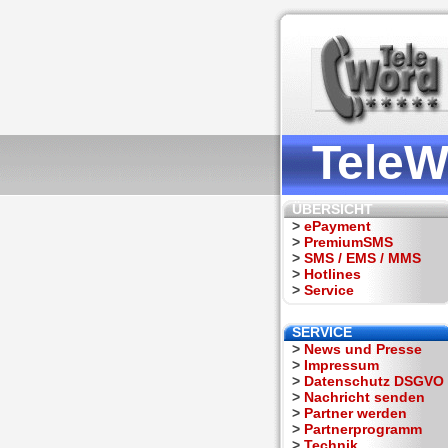
TeleW
ÜBERSICHT
>
ePayment
>
PremiumSMS
>
SMS / EMS / MMS
>
Hotlines
>
Service
SERVICE
>
News und Presse
>
Impressum
>
Datenschutz DSGVO
>
Nachricht senden
>
Partner werden
>
Partnerprogramm
>
Technik