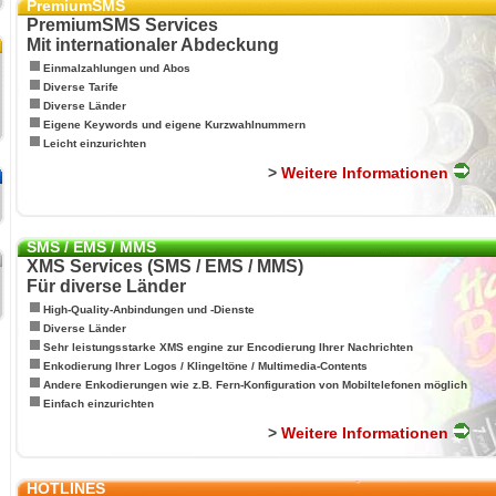
PremiumSMS
PremiumSMS Services
Mit internationaler Abdeckung
Einmalzahlungen und Abos
Diverse Tarife
Diverse Länder
Eigene Keywords und eigene Kurzwahlnummern
Leicht einzurichten
>
Weitere Informationen
SMS / EMS / MMS
XMS Services (SMS / EMS / MMS)
Für diverse Länder
High-Quality-Anbindungen und -Dienste
Diverse Länder
Sehr leistungsstarke XMS engine zur Encodierung Ihrer Nachrichten
Enkodierung Ihrer Logos / Klingeltöne / Multimedia-Contents
Andere Enkodierungen wie z.B. Fern-Konfiguration von Mobiltelefonen möglich
Einfach einzurichten
>
Weitere Informationen
HOTLINES