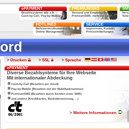
ePAYMENT
PREMIUMSMS
SMS
Bezahlsysteme wie z.B.
Versand und Empfang von
Vers
Cash-by-Call, Pay-by-Mobile, ...
PremiumSMS, mehrere Länder
Tone
HOTLINES
SERVICE
Mehrwerterufnummern mit
Impressum, Kontakt,
Online Management
Pressemitteilungen
ord
>
Drucken
>
SSL
>
Sprache
ePAYMENT
Diverse Bezahlsysteme für Ihre Webseite
Mit internationaler Abdeckung
Cash-by-Call (Bezahlen per Anruf)
Pay-by-Mobile (Bezahlen mit der Mobilfunknummer)
PremiumSMS (Bezahlen durch Senden einer SMS)
und andere (Kreditkarten, Banküberweisung, ...)
>
Weitere Informationen