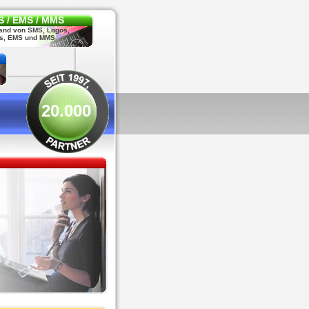
 / EMS / MMS
and von SMS, Logos,
s, EMS und MMS
20.000