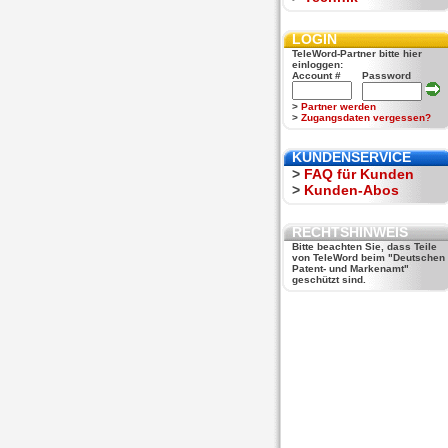
LOGIN
TeleWord-Partner bitte hier
einloggen:
Account #
Password
>
Partner werden
>
Zugangsdaten vergessen?
KUNDENSERVICE
>
FAQ für Kunden
>
Kunden-Abos
RECHTSHINWEIS
Bitte beachten Sie, dass Teile
von TeleWord beim "Deutschen
Patent- und Markenamt"
geschützt sind.