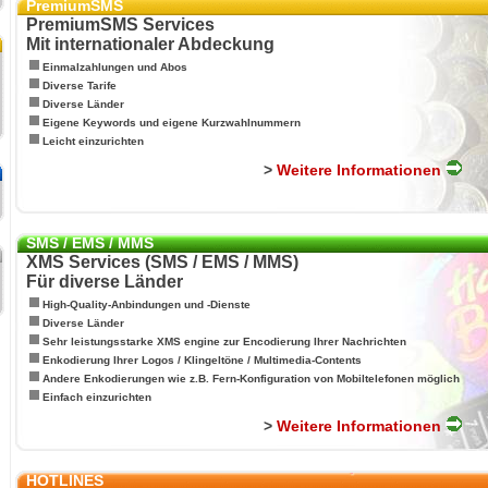
PremiumSMS
PremiumSMS Services
Mit internationaler Abdeckung
Einmalzahlungen und Abos
Diverse Tarife
Diverse Länder
Eigene Keywords und eigene Kurzwahlnummern
Leicht einzurichten
>
Weitere Informationen
SMS / EMS / MMS
XMS Services (SMS / EMS / MMS)
Für diverse Länder
High-Quality-Anbindungen und -Dienste
Diverse Länder
Sehr leistungsstarke XMS engine zur Encodierung Ihrer Nachrichten
Enkodierung Ihrer Logos / Klingeltöne / Multimedia-Contents
Andere Enkodierungen wie z.B. Fern-Konfiguration von Mobiltelefonen möglich
Einfach einzurichten
>
Weitere Informationen
HOTLINES