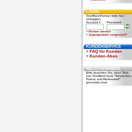
LOGIN
TeleWord-Partner bitte hier
einloggen:
Account #
Password
>
Partner werden
>
Zugangsdaten vergessen?
KUNDENSERVICE
>
FAQ für Kunden
>
Kunden-Abos
RECHTSHINWEIS
Bitte beachten Sie, dass Teile
von TeleWord beim "Deutschen
Patent- und Markenamt"
geschützt sind.