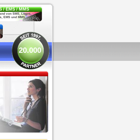
 / EMS / MMS
and von SMS, Logos,
s, EMS und MMS
20.000