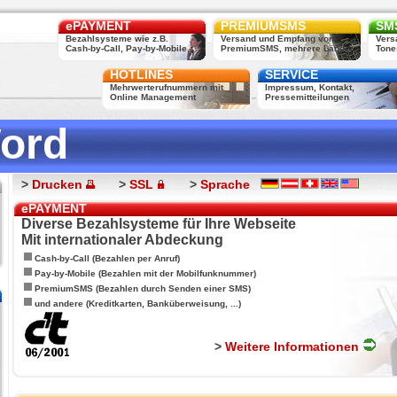
ePAYMENT
PREMIUMSMS
SMS
Bezahlsysteme wie z.B.
Versand und Empfang von
Vers
Cash-by-Call, Pay-by-Mobile, ...
PremiumSMS, mehrere Länder
Tone
HOTLINES
SERVICE
Mehrwerterufnummern mit
Impressum, Kontakt,
Online Management
Pressemitteilungen
ord
>
Drucken
>
SSL
>
Sprache
ePAYMENT
Diverse Bezahlsysteme für Ihre Webseite
Mit internationaler Abdeckung
Cash-by-Call (Bezahlen per Anruf)
Pay-by-Mobile (Bezahlen mit der Mobilfunknummer)
PremiumSMS (Bezahlen durch Senden einer SMS)
und andere (Kreditkarten, Banküberweisung, ...)
>
Weitere Informationen