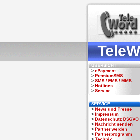
TeleW
ÜBERSICHT
>
ePayment
>
PremiumSMS
>
SMS / EMS / MMS
>
Hotlines
>
Service
SERVICE
>
News und Presse
>
Impressum
>
Datenschutz DSGVO
>
Nachricht senden
>
Partner werden
>
Partnerprogramm
>
Technik