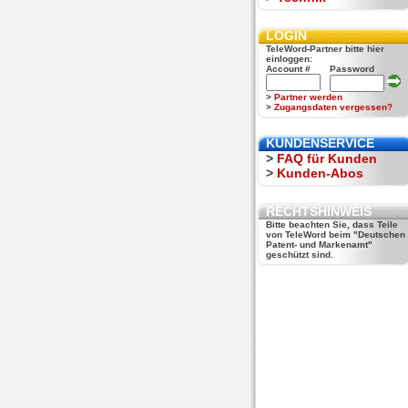
LOGIN
TeleWord-Partner bitte hier
einloggen:
Account #
Password
>
Partner werden
>
Zugangsdaten vergessen?
KUNDENSERVICE
>
FAQ für Kunden
>
Kunden-Abos
RECHTSHINWEIS
Bitte beachten Sie, dass Teile
von TeleWord beim "Deutschen
Patent- und Markenamt"
geschützt sind.