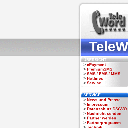
TeleW
ÜBERSICHT
>
ePayment
>
PremiumSMS
>
SMS / EMS / MMS
>
Hotlines
>
Service
SERVICE
>
News und Presse
>
Impressum
>
Datenschutz DSGVO
>
Nachricht senden
>
Partner werden
>
Partnerprogramm
>
Technik