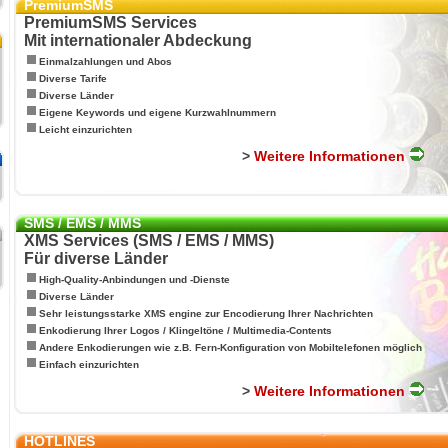
PremiumSMS
PremiumSMS Services
Mit internationaler Abdeckung
Einmalzahlungen und Abos
Diverse Tarife
Diverse Länder
Eigene Keywords und eigene Kurzwahlnummern
Leicht einzurichten
>
Weitere Informationen
SMS / EMS / MMS
XMS Services (SMS / EMS / MMS)
Für diverse Länder
High-Quality-Anbindungen und -Dienste
Diverse Länder
Sehr leistungsstarke XMS engine zur Encodierung Ihrer Nachrichten
Enkodierung Ihrer Logos / Klingeltöne / Multimedia-Contents
Andere Enkodierungen wie z.B. Fern-Konfiguration von Mobiltelefonen möglich
Einfach einzurichten
>
Weitere Informationen
HOTLINES