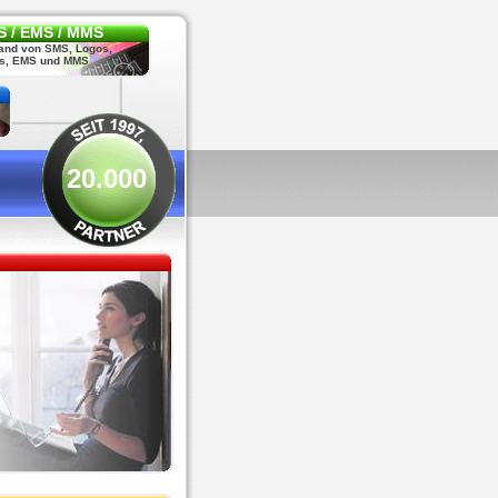
 / EMS / MMS
and von SMS, Logos,
s, EMS und MMS
20.000