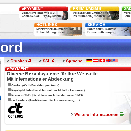
ePAYMENT
PREMIUMSMS
SMS
Bezahlsysteme wie z.B.
Versand und Empfang von
Vers
Cash-by-Call, Pay-by-Mobile, ...
PremiumSMS, mehrere Länder
Tone
HOTLINES
SERVICE
Mehrwerterufnummern mit
Impressum, Kontakt,
Online Management
Pressemitteilungen
ord
>
Drucken
>
SSL
>
Sprache
ePAYMENT
Diverse Bezahlsysteme für Ihre Webseite
Mit internationaler Abdeckung
Cash-by-Call (Bezahlen per Anruf)
Pay-by-Mobile (Bezahlen mit der Mobilfunknummer)
PremiumSMS (Bezahlen durch Senden einer SMS)
und andere (Kreditkarten, Banküberweisung, ...)
>
Weitere Informationen