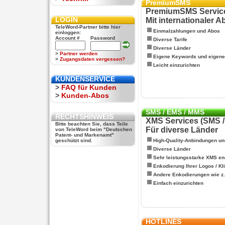
PremiumSMS
PremiumSMS Servic
LOGIN
Mit internationaler 
TeleWord-Partner bitte hier
Einmalzahlungen und Abos
einloggen:
Account #
Password
Diverse Tarife
Diverse Länder
>
Partner werden
Eigene Keywords und eigen
>
Zugangsdaten vergessen?
Leicht einzurichten
KUNDENSERVICE
>
FAQ für Kunden
>
Kunden-Abos
SMS / EMS / MMS
RECHTSHINWEIS
XMS Services (SMS 
Bitte beachten Sie, dass Teile
Für diverse Länder
von TeleWord beim "Deutschen
Patent- und Markenamt"
geschützt sind.
High-Quality-Anbindungen un
Diverse Länder
Sehr leistungsstarke XMS en
Enkodierung Ihrer Logos / Kl
Andere Enkodierungen wie z.B
Einfach einzurichten
HOTLINES