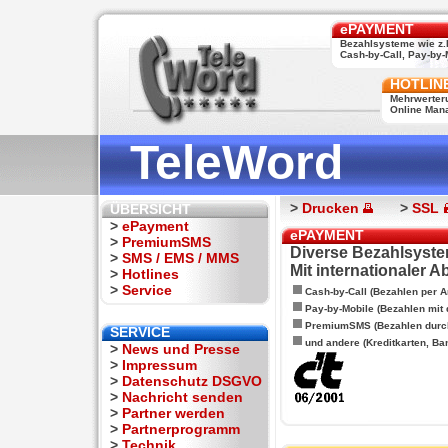
ePAYMENT
Bezahlsysteme wie z.
Cash-by-Call, Pay-by-M
HOTLIN
Mehrwerter
Online Man
TeleWord
>
Drucken
>
SSL
ÜBERSICHT
>
ePayment
ePAYMENT
>
PremiumSMS
Diverse Bezahlsyste
>
SMS / EMS / MMS
Mit internationaler 
>
Hotlines
>
Service
Cash-by-Call (Bezahlen per A
Pay-by-Mobile (Bezahlen mit
PremiumSMS (Bezahlen durc
SERVICE
und andere (Kreditkarten, Ba
>
News und Presse
>
Impressum
>
Datenschutz DSGVO
>
Nachricht senden
>
Partner werden
>
Partnerprogramm
>
Technik