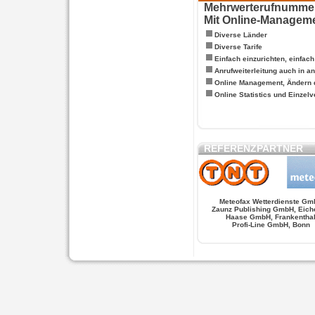
Mehrwerterufnummern
Mit Online-Managem
Diverse Länder
Diverse Tarife
Einfach einzurichten, einfac
Anrufweiterleitung auch in a
Online Management, Ändern 
Online Statistics und Einze
REFERENZPARTNER
Meteofax Wetterdienste Gm
Zaunz Publishing GmbH, Eich
Haase GmbH, Frankentha
Profi-Line GmbH, Bonn
WERSCHE
SALSA FIGUREN
MONSTER LO