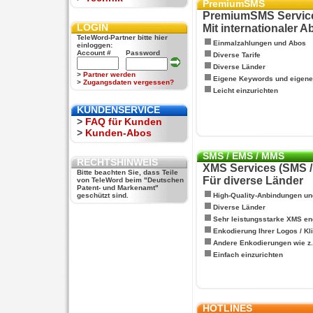
PremiumSMS
PremiumSMS Servic
LOGIN
Mit internationaler 
TeleWord-Partner bitte hier
Einmalzahlungen und Abos
einloggen:
Account #
Password
Diverse Tarife
Diverse Länder
>
Partner werden
Eigene Keywords und eigen
>
Zugangsdaten vergessen?
Leicht einzurichten
KUNDENSERVICE
>
FAQ für Kunden
>
Kunden-Abos
SMS / EMS / MMS
RECHTSHINWEIS
XMS Services (SMS 
Bitte beachten Sie, dass Teile
Für diverse Länder
von TeleWord beim "Deutschen
Patent- und Markenamt"
geschützt sind.
High-Quality-Anbindungen un
Diverse Länder
Sehr leistungsstarke XMS en
Enkodierung Ihrer Logos / Kl
Andere Enkodierungen wie z.B
Einfach einzurichten
HOTLINES