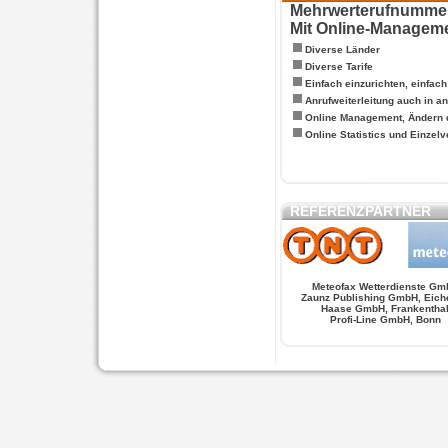
Mehrwerterufnummern
Mit Online-Managem
Diverse Länder
Diverse Tarife
Einfach einzurichten, einfac
Anrufweiterleitung auch in a
Online Management, Ändern 
Online Statistics und Einze
REFERENZPARTNER
Meteofax Wetterdienste Gm
Zaunz Publishing GmbH, Eich
Haase GmbH, Frankentha
Profi-Line GmbH, Bonn
WERSCHE
SALSA FIGUREN
MONSTER LO