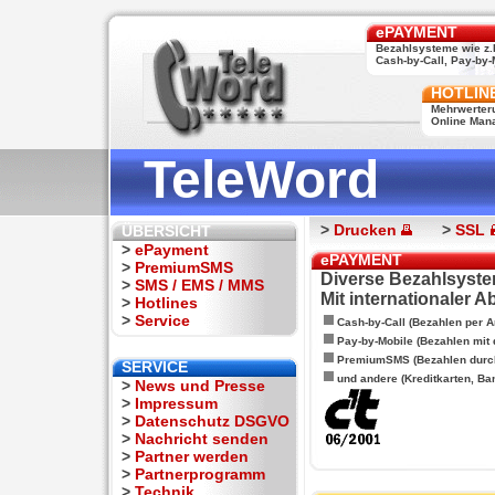
ePAYMENT
Bezahlsysteme wie z.
Cash-by-Call, Pay-by-M
HOTLIN
Mehrwerter
Online Man
TeleWord
>
Drucken
>
SSL
ÜBERSICHT
>
ePayment
ePAYMENT
>
PremiumSMS
Diverse Bezahlsyste
>
SMS / EMS / MMS
Mit internationaler 
>
Hotlines
>
Service
Cash-by-Call (Bezahlen per A
Pay-by-Mobile (Bezahlen mit
PremiumSMS (Bezahlen durc
SERVICE
und andere (Kreditkarten, Ba
>
News und Presse
>
Impressum
>
Datenschutz DSGVO
>
Nachricht senden
>
Partner werden
>
Partnerprogramm
>
Technik