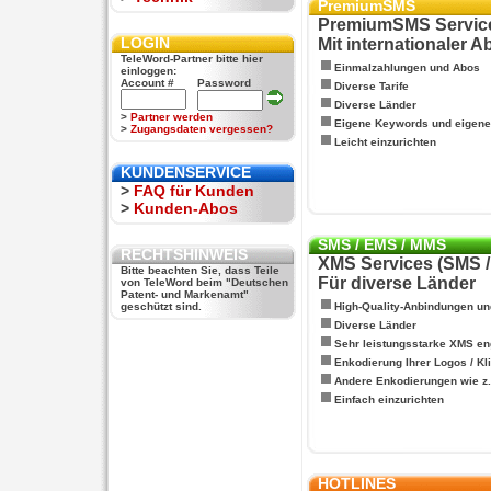
PremiumSMS
PremiumSMS Servic
LOGIN
Mit internationaler 
TeleWord-Partner bitte hier
Einmalzahlungen und Abos
einloggen:
Account #
Password
Diverse Tarife
Diverse Länder
>
Partner werden
Eigene Keywords und eigen
>
Zugangsdaten vergessen?
Leicht einzurichten
KUNDENSERVICE
>
FAQ für Kunden
>
Kunden-Abos
SMS / EMS / MMS
RECHTSHINWEIS
XMS Services (SMS 
Bitte beachten Sie, dass Teile
Für diverse Länder
von TeleWord beim "Deutschen
Patent- und Markenamt"
geschützt sind.
High-Quality-Anbindungen un
Diverse Länder
Sehr leistungsstarke XMS en
Enkodierung Ihrer Logos / Kl
Andere Enkodierungen wie z.B
Einfach einzurichten
HOTLINES