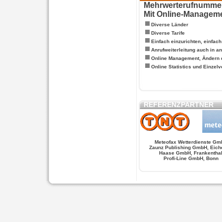
Mehrwerterufnummern
Mit Online-Managem
Diverse Länder
Diverse Tarife
Einfach einzurichten, einfac
Anrufweiterleitung auch in a
Online Management, Ändern 
Online Statistics und Einze
REFERENZPARTNER
Meteofax Wetterdienste Gm
Zaunz Publishing GmbH, Eich
Haase GmbH, Frankentha
Profi-Line GmbH, Bonn
WERSCHE
SALSA FIGUREN
MONSTER LO