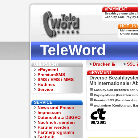
ePAYMENT
Bezahlsysteme wie z.
Cash-by-Call, Pay-by-M
HOTLIN
Mehrwerter
Online Man
TeleWord
>
Drucken
>
SSL
ÜBERSICHT
>
ePayment
ePAYMENT
>
PremiumSMS
Diverse Bezahlsyste
>
SMS / EMS / MMS
Mit internationaler 
>
Hotlines
>
Service
Cash-by-Call (Bezahlen per A
Pay-by-Mobile (Bezahlen mit
PremiumSMS (Bezahlen durc
SERVICE
und andere (Kreditkarten, Ba
>
News und Presse
>
Impressum
>
Datenschutz DSGVO
>
Nachricht senden
>
Partner werden
>
Partnerprogramm
>
Technik