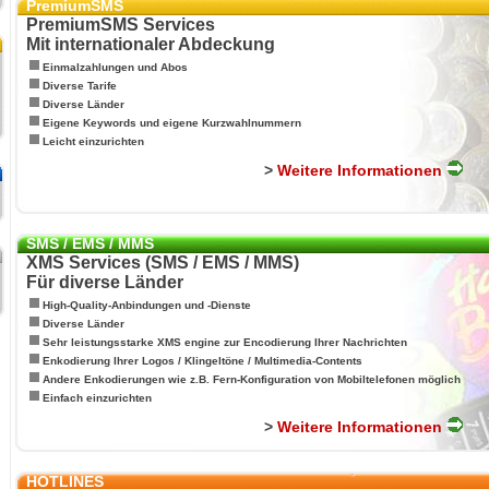
PremiumSMS
PremiumSMS Services
Mit internationaler Abdeckung
Einmalzahlungen und Abos
Diverse Tarife
Diverse Länder
Eigene Keywords und eigene Kurzwahlnummern
Leicht einzurichten
>
Weitere Informationen
SMS / EMS / MMS
XMS Services (SMS / EMS / MMS)
Für diverse Länder
High-Quality-Anbindungen und -Dienste
Diverse Länder
Sehr leistungsstarke XMS engine zur Encodierung Ihrer Nachrichten
Enkodierung Ihrer Logos / Klingeltöne / Multimedia-Contents
Andere Enkodierungen wie z.B. Fern-Konfiguration von Mobiltelefonen möglich
Einfach einzurichten
>
Weitere Informationen
HOTLINES