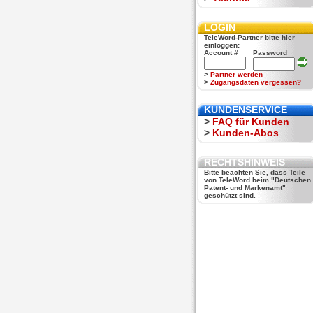
LOGIN
TeleWord-Partner bitte hier
einloggen:
Account #
Password
>
Partner werden
>
Zugangsdaten vergessen?
KUNDENSERVICE
>
FAQ für Kunden
>
Kunden-Abos
RECHTSHINWEIS
Bitte beachten Sie, dass Teile
von TeleWord beim "Deutschen
Patent- und Markenamt"
geschützt sind.