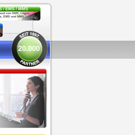
 / EMS / MMS
and von SMS, Logos,
s, EMS und MMS
20.000