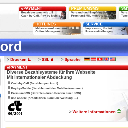
ePAYMENT
PREMIUMSMS
SMS
Bezahlsysteme wie z.B.
Versand und Empfang von
Vers
Cash-by-Call, Pay-by-Mobile, ...
PremiumSMS, mehrere Länder
Tone
HOTLINES
SERVICE
Mehrwerterufnummern mit
Impressum, Kontakt,
Online Management
Pressemitteilungen
ord
>
Drucken
>
SSL
>
Sprache
ePAYMENT
Diverse Bezahlsysteme für Ihre Webseite
Mit internationaler Abdeckung
Cash-by-Call (Bezahlen per Anruf)
Pay-by-Mobile (Bezahlen mit der Mobilfunknummer)
PremiumSMS (Bezahlen durch Senden einer SMS)
und andere (Kreditkarten, Banküberweisung, ...)
>
Weitere Informationen