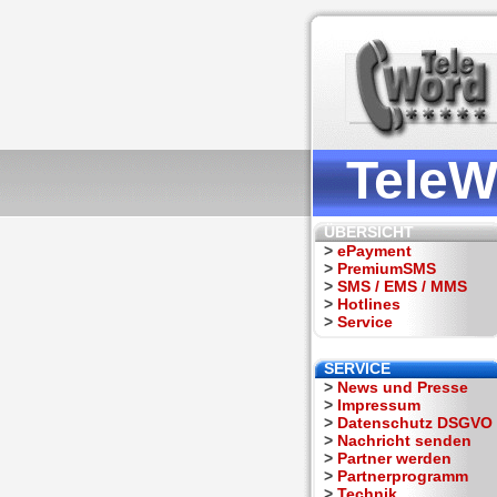
TeleW
ÜBERSICHT
>
ePayment
>
PremiumSMS
>
SMS / EMS / MMS
>
Hotlines
>
Service
SERVICE
>
News und Presse
>
Impressum
>
Datenschutz DSGVO
>
Nachricht senden
>
Partner werden
>
Partnerprogramm
>
Technik