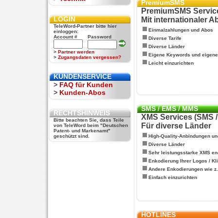
PremiumSMS
PremiumSMS Servic
LOGIN
Mit internationaler 
TeleWord-Partner bitte hier
Einmalzahlungen und Abos
einloggen:
Account #
Password
Diverse Tarife
Diverse Länder
>
Partner werden
Eigene Keywords und eigen
>
Zugangsdaten vergessen?
Leicht einzurichten
KUNDENSERVICE
>
FAQ für Kunden
>
Kunden-Abos
SMS / EMS / MMS
RECHTSHINWEIS
XMS Services (SMS 
Bitte beachten Sie, dass Teile
Für diverse Länder
von TeleWord beim "Deutschen
Patent- und Markenamt"
geschützt sind.
High-Quality-Anbindungen un
Diverse Länder
Sehr leistungsstarke XMS en
Enkodierung Ihrer Logos / Kl
Andere Enkodierungen wie z.B
Einfach einzurichten
HOTLINES