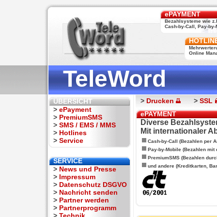
ePAYMENT
Bezahlsysteme wie z.
Cash-by-Call, Pay-by-M
HOTLIN
Mehrwerter
Online Man
TeleWord
>
Drucken
>
SSL
ÜBERSICHT
>
ePayment
ePAYMENT
>
PremiumSMS
Diverse Bezahlsyste
>
SMS / EMS / MMS
Mit internationaler 
>
Hotlines
>
Service
Cash-by-Call (Bezahlen per A
Pay-by-Mobile (Bezahlen mit
PremiumSMS (Bezahlen durc
SERVICE
und andere (Kreditkarten, Ba
>
News und Presse
>
Impressum
>
Datenschutz DSGVO
>
Nachricht senden
>
Partner werden
>
Partnerprogramm
>
Technik