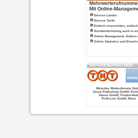
Mehrwerterufnummern
Mit Online-Managem
Diverse Länder
Diverse Tarife
Einfach einzurichten, einfac
Anrufweiterleitung auch in a
Online Management, Ändern 
Online Statistics und Einze
REFERENZPARTNER
Meteofax Wetterdienste Gm
Zaunz Publishing GmbH, Eich
Haase GmbH, Frankentha
Profi-Line GmbH, Bonn
WERSCHE
SALSA FIGUREN
MONSTER LO