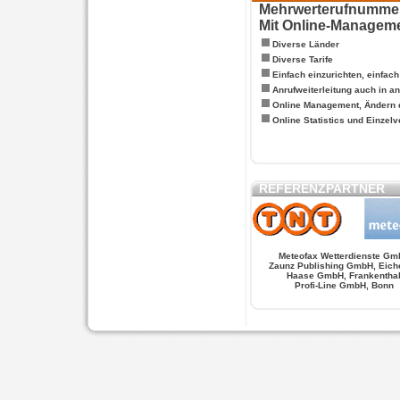
Mehrwerterufnummern
Mit Online-Managem
Diverse Länder
Diverse Tarife
Einfach einzurichten, einfac
Anrufweiterleitung auch in a
Online Management, Ändern 
Online Statistics und Einze
REFERENZPARTNER
Meteofax Wetterdienste Gm
Zaunz Publishing GmbH, Eich
Haase GmbH, Frankentha
Profi-Line GmbH, Bonn
WERSCHE
SALSA FIGUREN
MONSTER LO