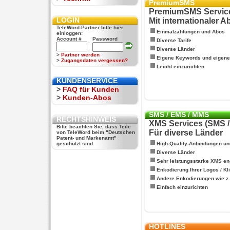
PremiumSMS
PremiumSMS Servic
LOGIN
Mit internationaler 
TeleWord-Partner bitte hier
Einmalzahlungen und Abos
einloggen:
Account #
Password
Diverse Tarife
Diverse Länder
>
Partner werden
Eigene Keywords und eigen
>
Zugangsdaten vergessen?
Leicht einzurichten
KUNDENSERVICE
>
FAQ für Kunden
>
Kunden-Abos
SMS / EMS / MMS
RECHTSHINWEIS
XMS Services (SMS 
Bitte beachten Sie, dass Teile
Für diverse Länder
von TeleWord beim "Deutschen
Patent- und Markenamt"
geschützt sind.
High-Quality-Anbindungen un
Diverse Länder
Sehr leistungsstarke XMS en
Enkodierung Ihrer Logos / Kl
Andere Enkodierungen wie z.B
Einfach einzurichten
HOTLINES