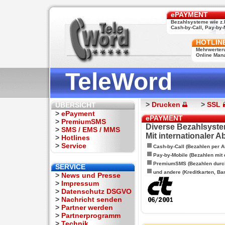
ePAYMENT
Bezahlsysteme wie z.
Cash-by-Call, Pay-by-M
HOTLIN
Mehrwerter
Online Man
TeleWord
>
Drucken
>
SSL
ÜBERSICHT
>
ePayment
ePAYMENT
>
PremiumSMS
Diverse Bezahlsyste
>
SMS / EMS / MMS
Mit internationaler 
>
Hotlines
>
Service
Cash-by-Call (Bezahlen per A
Pay-by-Mobile (Bezahlen mit
PremiumSMS (Bezahlen durc
SERVICE
und andere (Kreditkarten, Ba
>
News und Presse
>
Impressum
>
Datenschutz DSGVO
>
Nachricht senden
>
Partner werden
>
Partnerprogramm
>
Technik