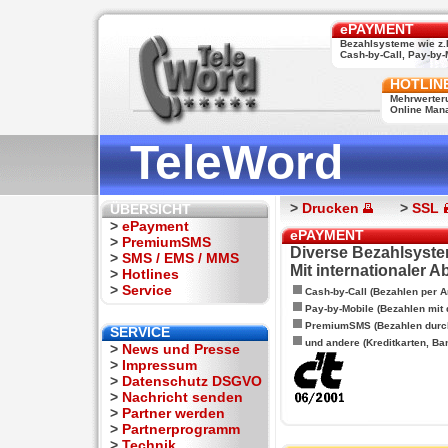
ePAYMENT
Bezahlsysteme wie z.
Cash-by-Call, Pay-by-M
HOTLIN
Mehrwerter
Online Man
TeleWord
>
Drucken
>
SSL
ÜBERSICHT
>
ePayment
ePAYMENT
>
PremiumSMS
Diverse Bezahlsyste
>
SMS / EMS / MMS
Mit internationaler 
>
Hotlines
>
Service
Cash-by-Call (Bezahlen per A
Pay-by-Mobile (Bezahlen mit
PremiumSMS (Bezahlen durc
SERVICE
und andere (Kreditkarten, Ba
>
News und Presse
>
Impressum
>
Datenschutz DSGVO
>
Nachricht senden
>
Partner werden
>
Partnerprogramm
>
Technik