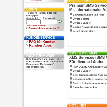
PremiumSMS
PremiumSMS Servic
LOGIN
Mit internationaler 
TeleWord-Partner bitte hier
Einmalzahlungen und Abos
einloggen:
Account #
Password
Diverse Tarife
Diverse Länder
>
Partner werden
Eigene Keywords und eigen
>
Zugangsdaten vergessen?
Leicht einzurichten
KUNDENSERVICE
>
FAQ für Kunden
>
Kunden-Abos
SMS / EMS / MMS
RECHTSHINWEIS
XMS Services (SMS 
Bitte beachten Sie, dass Teile
Für diverse Länder
von TeleWord beim "Deutschen
Patent- und Markenamt"
geschützt sind.
High-Quality-Anbindungen un
Diverse Länder
Sehr leistungsstarke XMS en
Enkodierung Ihrer Logos / Kl
Andere Enkodierungen wie z.B
Einfach einzurichten
HOTLINES