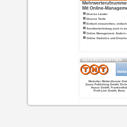
Mehrwerterufnummern
Mit Online-Managem
Diverse Länder
Diverse Tarife
Einfach einzurichten, einfac
Anrufweiterleitung auch in a
Online Management, Ändern 
Online Statistics und Einze
REFERENZPARTNER
Meteofax Wetterdienste Gm
Zaunz Publishing GmbH, Eich
Haase GmbH, Frankentha
Profi-Line GmbH, Bonn
WERSCHE
SALSA FIGUREN
MONSTER LO