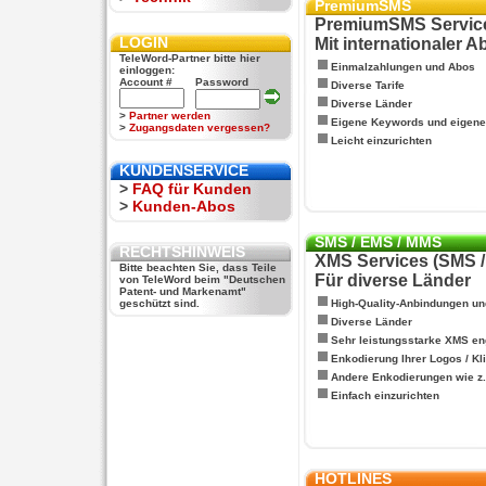
PremiumSMS
PremiumSMS Servic
LOGIN
Mit internationaler 
TeleWord-Partner bitte hier
Einmalzahlungen und Abos
einloggen:
Account #
Password
Diverse Tarife
Diverse Länder
>
Partner werden
Eigene Keywords und eigen
>
Zugangsdaten vergessen?
Leicht einzurichten
KUNDENSERVICE
>
FAQ für Kunden
>
Kunden-Abos
SMS / EMS / MMS
RECHTSHINWEIS
XMS Services (SMS 
Bitte beachten Sie, dass Teile
Für diverse Länder
von TeleWord beim "Deutschen
Patent- und Markenamt"
geschützt sind.
High-Quality-Anbindungen un
Diverse Länder
Sehr leistungsstarke XMS en
Enkodierung Ihrer Logos / Kl
Andere Enkodierungen wie z.B
Einfach einzurichten
HOTLINES