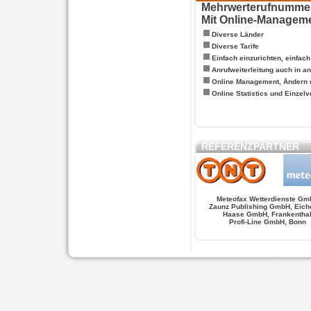
Mehrwerterufnummern
Mit Online-Managem
Diverse Länder
Diverse Tarife
Einfach einzurichten, einfac
Anrufweiterleitung auch in a
Online Management, Ändern 
Online Statistics und Einze
REFERENZPARTNER
Meteofax Wetterdienste Gm
Zaunz Publishing GmbH, Eich
Haase GmbH, Frankentha
Profi-Line GmbH, Bonn
WERSCHE
SALSA FIGUREN
MONSTER LO