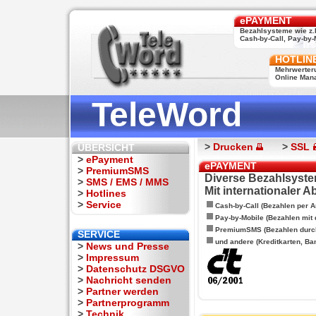
ePAYMENT
Bezahlsysteme wie z.
Cash-by-Call, Pay-by-M
HOTLIN
Mehrwerter
Online Man
TeleWord
>
Drucken
>
SSL
ÜBERSICHT
>
ePayment
ePAYMENT
>
PremiumSMS
Diverse Bezahlsyste
>
SMS / EMS / MMS
Mit internationaler 
>
Hotlines
>
Service
Cash-by-Call (Bezahlen per A
Pay-by-Mobile (Bezahlen mit
PremiumSMS (Bezahlen durc
SERVICE
und andere (Kreditkarten, Ba
>
News und Presse
>
Impressum
>
Datenschutz DSGVO
>
Nachricht senden
>
Partner werden
>
Partnerprogramm
>
Technik