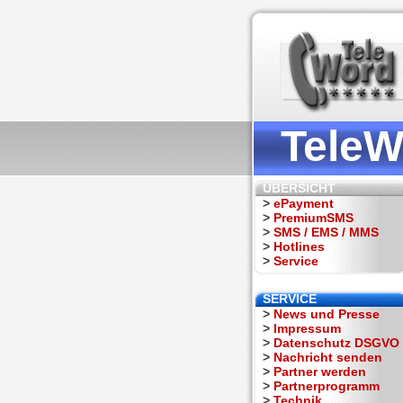
TeleW
ÜBERSICHT
>
ePayment
>
PremiumSMS
>
SMS / EMS / MMS
>
Hotlines
>
Service
SERVICE
>
News und Presse
>
Impressum
>
Datenschutz DSGVO
>
Nachricht senden
>
Partner werden
>
Partnerprogramm
>
Technik