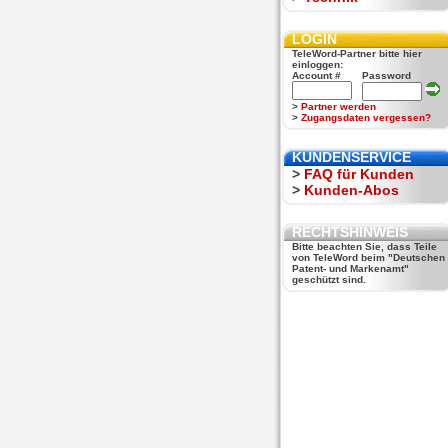
LOGIN
TeleWord-Partner bitte hier
einloggen:
Account #
Password
>
Partner werden
>
Zugangsdaten vergessen?
KUNDENSERVICE
>
FAQ für Kunden
>
Kunden-Abos
RECHTSHINWEIS
Bitte beachten Sie, dass Teile
von TeleWord beim "Deutschen
Patent- und Markenamt"
geschützt sind.