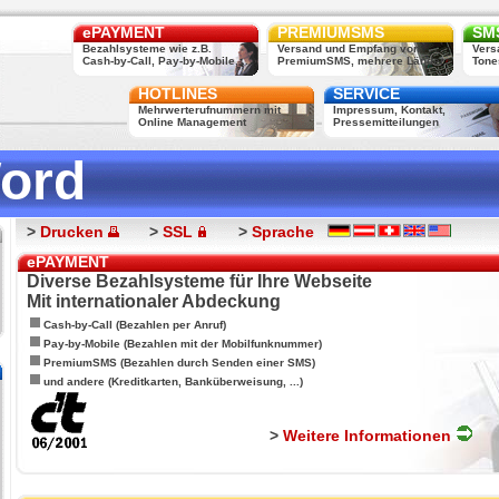
ePAYMENT
PREMIUMSMS
SMS
Bezahlsysteme wie z.B.
Versand und Empfang von
Vers
Cash-by-Call, Pay-by-Mobile, ...
PremiumSMS, mehrere Länder
Tone
HOTLINES
SERVICE
Mehrwerterufnummern mit
Impressum, Kontakt,
Online Management
Pressemitteilungen
ord
>
Drucken
>
SSL
>
Sprache
ePAYMENT
Diverse Bezahlsysteme für Ihre Webseite
Mit internationaler Abdeckung
Cash-by-Call (Bezahlen per Anruf)
Pay-by-Mobile (Bezahlen mit der Mobilfunknummer)
PremiumSMS (Bezahlen durch Senden einer SMS)
und andere (Kreditkarten, Banküberweisung, ...)
>
Weitere Informationen