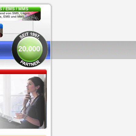
 / EMS / MMS
and von SMS, Logos,
s, EMS und MMS
20.000