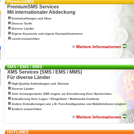
PremiumSMS
PremiumSMS Services
Mit internationaler Abdeckung
Einmalzahlungen und Abos
Diverse Tarife
Diverse Länder
Eigene Keywords und eigene Kurzwahlnummern
Leicht einzurichten
>
Weitere Informationen
SMS / EMS / MMS
XMS Services (SMS / EMS / MMS)
Für diverse Länder
High-Quality-Anbindungen und -Dienste
Diverse Länder
Sehr leistungsstarke XMS engine zur Encodierung Ihrer Nachrichten
Enkodierung Ihrer Logos / Klingeltöne / Multimedia-Contents
Andere Enkodierungen wie z.B. Fern-Konfiguration von Mobiltelefonen möglich
Einfach einzurichten
>
Weitere Informationen
HOTLINES