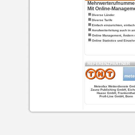
Mehrwerterufnummern
Mit Online-Managem
Diverse Länder
Diverse Tarife
Einfach einzurichten, einfac
Anrufweiterleitung auch in a
Online Management, Ändern 
Online Statistics und Einze
REFERENZPARTNER
Meteofax Wetterdienste Gm
Zaunz Publishing GmbH, Eich
Haase GmbH, Frankentha
Profi-Line GmbH, Bonn
WERSCHE
SALSA FIGUREN
MONSTER LO