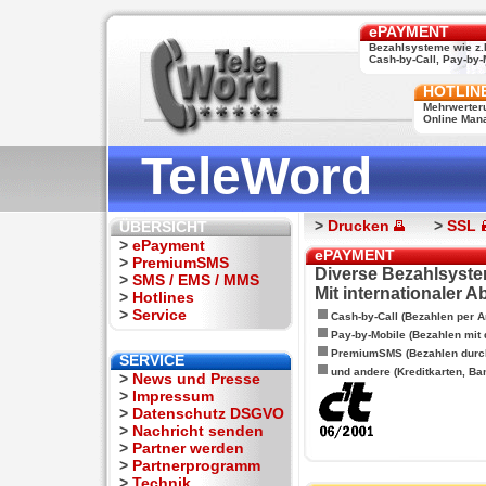
ePAYMENT
Bezahlsysteme wie z.
Cash-by-Call, Pay-by-M
HOTLIN
Mehrwerter
Online Man
TeleWord
>
Drucken
>
SSL
ÜBERSICHT
>
ePayment
ePAYMENT
>
PremiumSMS
Diverse Bezahlsyste
>
SMS / EMS / MMS
Mit internationaler 
>
Hotlines
>
Service
Cash-by-Call (Bezahlen per A
Pay-by-Mobile (Bezahlen mit
PremiumSMS (Bezahlen durc
SERVICE
und andere (Kreditkarten, Ba
>
News und Presse
>
Impressum
>
Datenschutz DSGVO
>
Nachricht senden
>
Partner werden
>
Partnerprogramm
>
Technik