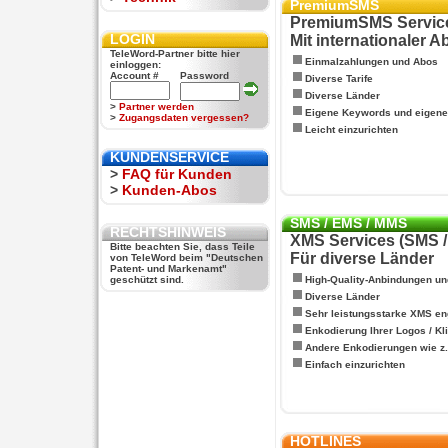
PremiumSMS
PremiumSMS Servic
LOGIN
Mit internationaler 
TeleWord-Partner bitte hier
Einmalzahlungen und Abos
einloggen:
Account #
Password
Diverse Tarife
Diverse Länder
>
Partner werden
Eigene Keywords und eigen
>
Zugangsdaten vergessen?
Leicht einzurichten
KUNDENSERVICE
>
FAQ für Kunden
>
Kunden-Abos
SMS / EMS / MMS
RECHTSHINWEIS
XMS Services (SMS 
Bitte beachten Sie, dass Teile
Für diverse Länder
von TeleWord beim "Deutschen
Patent- und Markenamt"
geschützt sind.
High-Quality-Anbindungen un
Diverse Länder
Sehr leistungsstarke XMS en
Enkodierung Ihrer Logos / Kl
Andere Enkodierungen wie z.B
Einfach einzurichten
HOTLINES