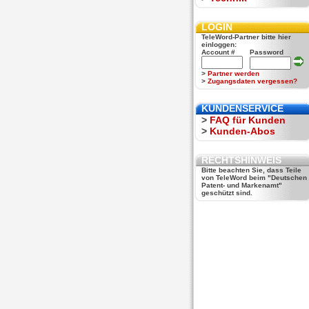
LOGIN
TeleWord-Partner bitte hier
einloggen:
Account #
Password
>
Partner werden
>
Zugangsdaten vergessen?
KUNDENSERVICE
>
FAQ für Kunden
>
Kunden-Abos
RECHTSHINWEIS
Bitte beachten Sie, dass Teile
von TeleWord beim "Deutschen
Patent- und Markenamt"
geschützt sind.