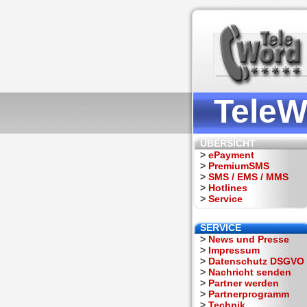
TeleW
ÜBERSICHT
>
ePayment
>
PremiumSMS
>
SMS / EMS / MMS
>
Hotlines
>
Service
SERVICE
>
News und Presse
>
Impressum
>
Datenschutz DSGVO
>
Nachricht senden
>
Partner werden
>
Partnerprogramm
>
Technik