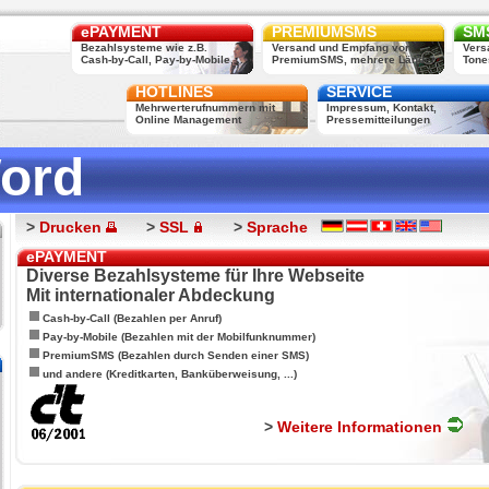
ePAYMENT
PREMIUMSMS
SMS
Bezahlsysteme wie z.B.
Versand und Empfang von
Vers
Cash-by-Call, Pay-by-Mobile, ...
PremiumSMS, mehrere Länder
Tone
HOTLINES
SERVICE
Mehrwerterufnummern mit
Impressum, Kontakt,
Online Management
Pressemitteilungen
ord
>
Drucken
>
SSL
>
Sprache
ePAYMENT
Diverse Bezahlsysteme für Ihre Webseite
Mit internationaler Abdeckung
Cash-by-Call (Bezahlen per Anruf)
Pay-by-Mobile (Bezahlen mit der Mobilfunknummer)
PremiumSMS (Bezahlen durch Senden einer SMS)
und andere (Kreditkarten, Banküberweisung, ...)
>
Weitere Informationen