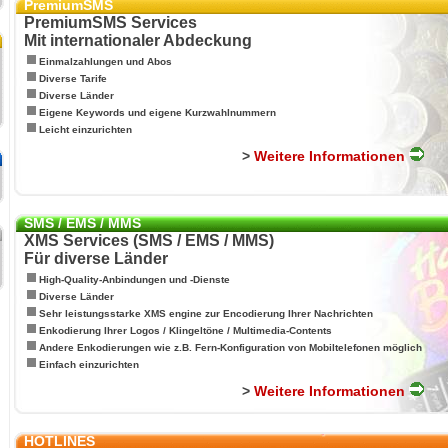
PremiumSMS
PremiumSMS Services
Mit internationaler Abdeckung
Einmalzahlungen und Abos
Diverse Tarife
Diverse Länder
Eigene Keywords und eigene Kurzwahlnummern
Leicht einzurichten
>
Weitere Informationen
SMS / EMS / MMS
XMS Services (SMS / EMS / MMS)
Für diverse Länder
High-Quality-Anbindungen und -Dienste
Diverse Länder
Sehr leistungsstarke XMS engine zur Encodierung Ihrer Nachrichten
Enkodierung Ihrer Logos / Klingeltöne / Multimedia-Contents
Andere Enkodierungen wie z.B. Fern-Konfiguration von Mobiltelefonen möglich
Einfach einzurichten
>
Weitere Informationen
HOTLINES