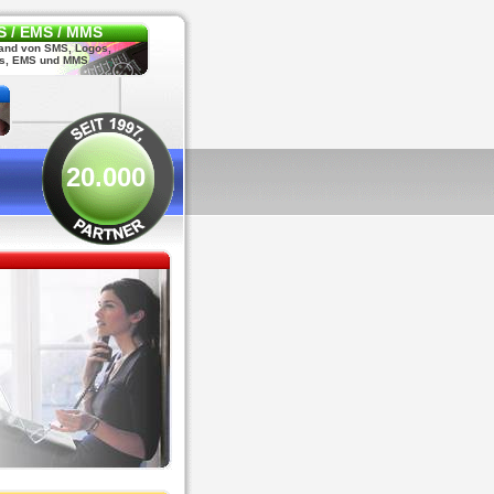
 / EMS / MMS
and von SMS, Logos,
s, EMS und MMS
20.000